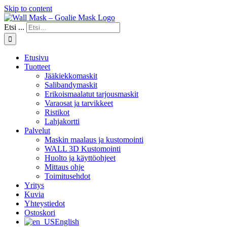
Skip to content
Etsi ...
Etusivu
Tuotteet
Jääkiekkomaskit
Salibandymaskit
Erikoismaalatut tarjousmaskit
Varaosat ja tarvikkeet
Ristikot
Lahjakortti
Palvelut
Maskin maalaus ja kustomointi
WALL 3D Kustomointi
Huolto ja käyttöohjeet
Mittaus ohje
Toimitusehdot
Yritys
Kuvia
Yhteystiedot
Ostoskori
English