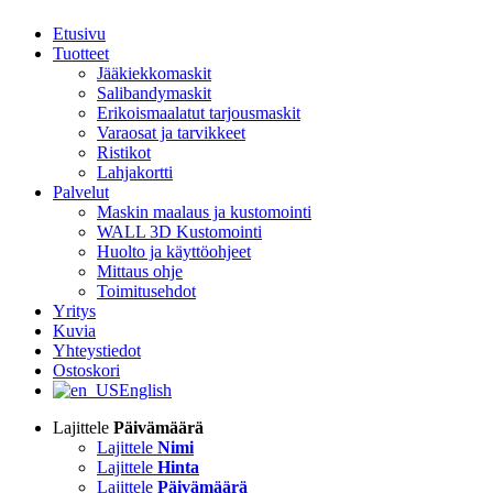
Etusivu
Tuotteet
Jääkiekkomaskit
Salibandymaskit
Erikoismaalatut tarjousmaskit
Varaosat ja tarvikkeet
Ristikot
Lahjakortti
Palvelut
Maskin maalaus ja kustomointi
WALL 3D Kustomointi
Huolto ja käyttöohjeet
Mittaus ohje
Toimitusehdot
Yritys
Kuvia
Yhteystiedot
Ostoskori
English
Lajittele
Päivämäärä
Lajittele
Nimi
Lajittele
Hinta
Lajittele
Päivämäärä