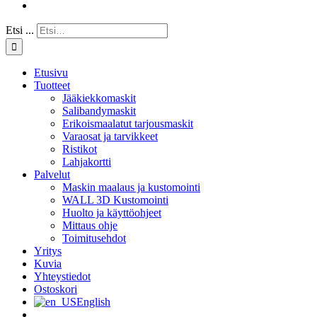
Etsi ...
Etusivu
Tuotteet
Jääkiekkomaskit
Salibandymaskit
Erikoismaalatut tarjousmaskit
Varaosat ja tarvikkeet
Ristikot
Lahjakortti
Palvelut
Maskin maalaus ja kustomointi
WALL 3D Kustomointi
Huolto ja käyttöohjeet
Mittaus ohje
Toimitusehdot
Yritys
Kuvia
Yhteystiedot
Ostoskori
English