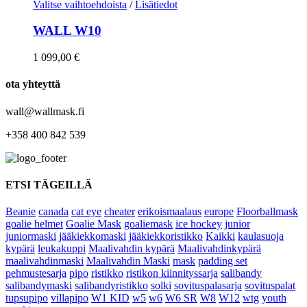
Valitse vaihtoehdoista
/
Lisätiedot
WALL W10
1 099,00
€
ota yhteyttä
wall@wallmask.fi
+358 400 842 539
ETSI TÄGEILLÄ
Beanie
canada
cat eye
cheater
erikoismaalaus
europe
Floorballmask
goalie helmet
Goalie Mask
goaliemask
ice hockey
junior
juniormaski
jääkiekkomaski
jääkiekkoristikko
Kaikki
kaulasuoja
kypärä
leukakuppi
Maalivahdin kypärä
Maalivahdinkypärä
maalivahdinmaski
Maalivahdin Maski
mask
padding set
pehmustesarja
pipo
ristikko
ristikon kiinnityssarja
salibandy
salibandymaski
salibandyristikko
solki
sovituspalasarja
sovituspalat
tupsupipo
villapipo
W1 KID
w5
w6
W6 SR
W8
W12
wtg
youth