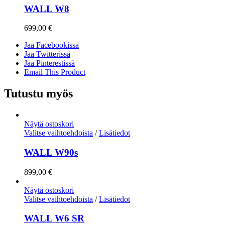
WALL W8
699,00
€
Jaa Facebookissa
Jaa Twitterissä
Jaa Pinterestissä
Email This Product
Tutustu myös
Näytä ostoskori
Valitse vaihtoehdoista
/
Lisätiedot
WALL W90s
899,00
€
Näytä ostoskori
Valitse vaihtoehdoista
/
Lisätiedot
WALL W6 SR