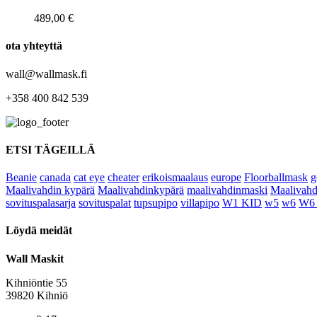
489,00
€
ota yhteyttä
wall@wallmask.fi
+358 400 842 539
ETSI TÄGEILLÄ
Beanie
canada
cat eye
cheater
erikoismaalaus
europe
Floorballmask
g
Maalivahdin kypärä
Maalivahdinkypärä
maalivahdinmaski
Maalivahd
sovituspalasarja
sovituspalat
tupsupipo
villapipo
W1 KID
w5
w6
W6
Löydä meidät
Wall Maskit
Kihniöntie 55
39820 Kihniö