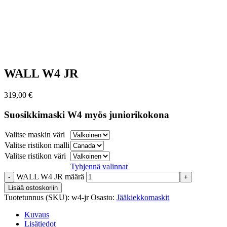
WALL W4 JR
319,00
€
Suosikkimaski W4 myös juniorikokona
Valitse maskin väri
Valitse ristikon malli
Valitse ristikon väri
Tyhjennä valinnat
WALL W4 JR määrä
Lisää ostoskoriin
Tuotetunnus (SKU):
w4-jr
Osasto:
Jääkiekkomaskit
Kuvaus
Lisätiedot