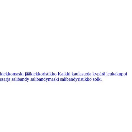
äkiekkomaski
jääkiekkoristikko
Kaikki
kaulasuoja
kypärä
leukakuppi
yssarja
salibandy
salibandymaski
salibandyristikko
solki