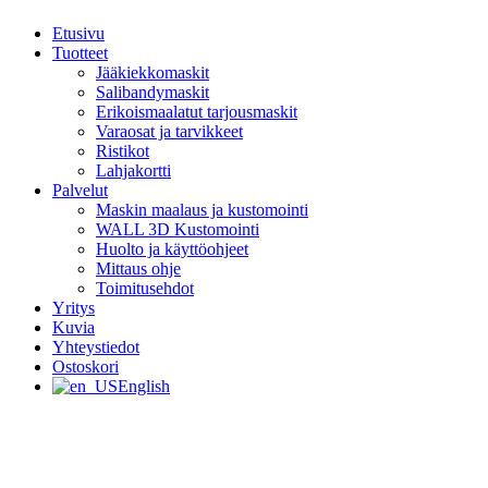
Etusivu
Tuotteet
Jääkiekkomaskit
Salibandymaskit
Erikoismaalatut tarjousmaskit
Varaosat ja tarvikkeet
Ristikot
Lahjakortti
Palvelut
Maskin maalaus ja kustomointi
WALL 3D Kustomointi
Huolto ja käyttöohjeet
Mittaus ohje
Toimitusehdot
Yritys
Kuvia
Yhteystiedot
Ostoskori
English