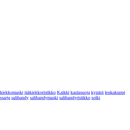
äkiekkomaski
jääkiekkoristikko
Kaikki
kaulasuoja
kypärä
leukakuppi
yssarja
salibandy
salibandymaski
salibandyristikko
solki