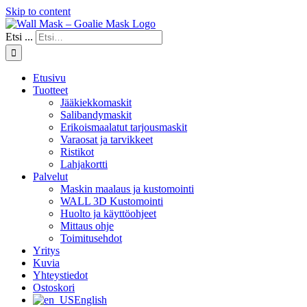
Skip to content
Etsi ...
Etusivu
Tuotteet
Jääkiekkomaskit
Salibandymaskit
Erikoismaalatut tarjousmaskit
Varaosat ja tarvikkeet
Ristikot
Lahjakortti
Palvelut
Maskin maalaus ja kustomointi
WALL 3D Kustomointi
Huolto ja käyttöohjeet
Mittaus ohje
Toimitusehdot
Yritys
Kuvia
Yhteystiedot
Ostoskori
English