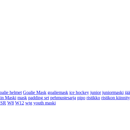
oalie helmet
Goalie Mask
goaliemask
ice hockey
junior
juniormaski
jä
in Maski
mask
padding set
pehmustesarja
pipo
ristikko
ristikon kiinnit
 SR
W8
W12
wtg
youth maski