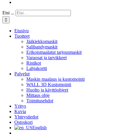
Etsi ...
Etusivu
Tuotteet
Jääkiekkomaskit
Salibandymaskit
Erikoismaalatut tarjousmaskit
Varaosat ja tarvikkeet
Ristikot
Lahjakortti
Palvelut
Maskin maalaus ja kustomointi
WALL 3D Kustomointi
Huolto ja käyttöohjeet
Mittaus ohje
Toimitusehdot
Yritys
Kuvia
Yhteystiedot
Ostoskori
English