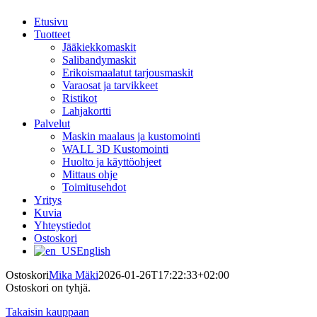
Etusivu
Tuotteet
Jääkiekkomaskit
Salibandymaskit
Erikoismaalatut tarjousmaskit
Varaosat ja tarvikkeet
Ristikot
Lahjakortti
Palvelut
Maskin maalaus ja kustomointi
WALL 3D Kustomointi
Huolto ja käyttöohjeet
Mittaus ohje
Toimitusehdot
Yritys
Kuvia
Yhteystiedot
Ostoskori
English
Ostoskori
Mika Mäki
2026-01-26T17:22:33+02:00
Ostoskori on tyhjä.
Takaisin kauppaan