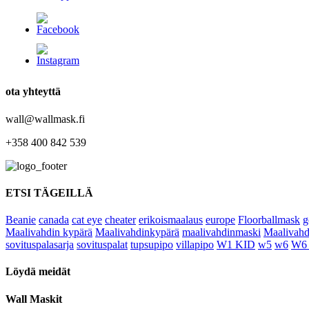
ota yhteyttä
wall@wallmask.fi
+358 400 842 539
ETSI TÄGEILLÄ
Beanie
canada
cat eye
cheater
erikoismaalaus
europe
Floorballmask
g
Maalivahdin kypärä
Maalivahdinkypärä
maalivahdinmaski
Maalivahd
sovituspalasarja
sovituspalat
tupsupipo
villapipo
W1 KID
w5
w6
W6
Löydä meidät
Wall Maskit