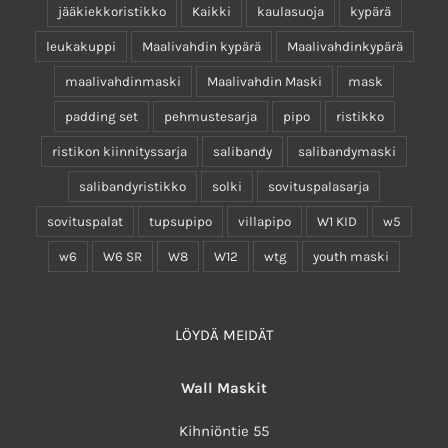
jääkiekkoristikko
Kaikki
kaulasuoja
kypärä
leukakuppi
Maalivahdin kypärä
Maalivahdinkypärä
maalivahdinmaski
Maalivahdin Maski
mask
padding set
pehmustesarja
pipo
ristikko
ristikon kiinnityssarja
salibandy
salibandymaski
salibandyristikko
solki
sovituspalasarja
sovituspalat
tupsupipo
villapipo
W1 KID
w5
w6
W6 SR
W8
W12
wtg
youth maski
LÖYDÄ MEIDÄT
Wall Maskit
Kihniöntie 55