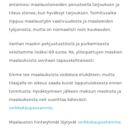
antamiesi maalaustoiveiden perusteella tarjouksen ja
tilaus etenee, kun hyväksyt tarjouksen. Toimitusaika
riippuu maalaustyön vaativuudesta ja maalareiden
työjonosta, mutta on normaalisti noin kuukauden.
Vanhan maskin pohjustustöistä ja purkamisesta
veloitamme lisäksi 69 euroa. Ns. yliteipattujen maskien
maalauksista sovitaan tapauskohtaisesti.
Emme tee maalauksista vedoksia etukäteen, mutta
tilaajalla on oikeus saada kuvat lopputuloksesta ennen
toimitusta. Hyväksymisen jälkeen maksun maskista ja
maalauksesta voit suorittaa kätevästi
verkkokaupassamme
.
Maalausten hintaryhmät löytyvät
verkkokaupastamme.