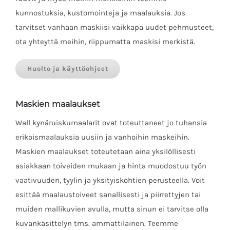
kunnostuksia, kustomointeja ja maalauksia. Jos
tarvitset vanhaan maskiisi vaikkapa uudet pehmusteet,
ota yhteyttä meihin, riippumatta maskisi merkistä.
Huolto ja käyttöohjeet
Maskien maalaukset
Wall kynäruiskumaalarit ovat toteuttaneet jo tuhansia
erikoismaalauksia uusiin ja vanhoihin maskeihin.
Maskien maalaukset toteutetaan aina yksilöllisesti
asiakkaan toiveiden mukaan ja hinta muodostuu työn
vaativuuden, tyylin ja yksityiskohtien perusteella. Voit
esittää maalaustoiveet sanallisesti ja piirrettyjen tai
muiden mallikuvien avulla, mutta sinun ei tarvitse olla
kuvankäsittelyn tms. ammattilainen. Teemme