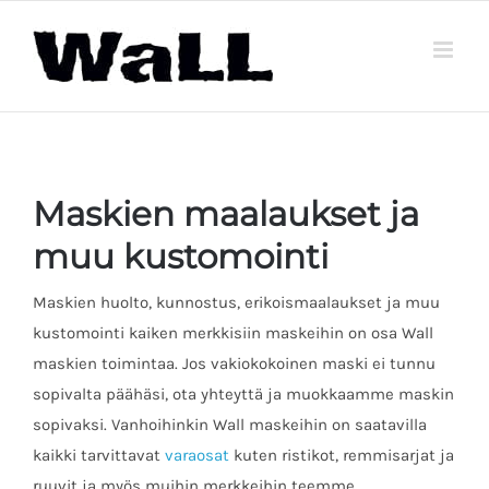
Skip
to
content
Maskien maalaukset ja
muu kustomointi
Maskien huolto, kunnostus, erikoismaalaukset ja muu
kustomointi kaiken merkkisiin maskeihin on osa Wall
maskien toimintaa. Jos vakiokokoinen maski ei tunnu
sopivalta päähäsi, ota yhteyttä ja muokkaamme maskin
sopivaksi. Vanhoihinkin Wall maskeihin on saatavilla
kaikki tarvittavat
varaosat
kuten ristikot, remmisarjat ja
ruuvit ja myös muihin merkkeihin teemme