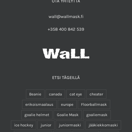
OTA YHTEYTTÄ
wall@wallmask.fi
+358 400 842 539
ETSI TÄGEILLÄ
Beanie
canada
cat eye
cheater
erikoismaalaus
europe
Floorballmask
goalie helmet
Goalie Mask
goaliemask
ice hockey
junior
juniormaski
jääkiekkomaski