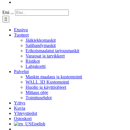
Etsi ...
Etusivu
Tuotteet
Jääkiekkomaskit
Salibandymaskit
Erikoismaalatut tarjousmaskit
Varaosat ja tarvikkeet
Ristikot
Lahjakortti
Palvelut
Maskin maalaus ja kustomointi
WALL 3D Kustomointi
Huolto ja käyttöohjeet
Mittaus ohje
Toimitusehdot
Yritys
Kuvia
Yhteystiedot
Ostoskori
English