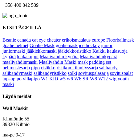
+358 400 842 539
ETSI TÄGEILLÄ
Beanie
canada
cat eye
cheater
erikoismaalaus
europe
Floorballmask
goalie helmet
Goalie Mask
goaliemask
ice hockey
junior
juniormaski
jääkiekkomaski
jääkiekkoristikko
Kaikki
kaulasuoja
kypärä
leukakuppi
Maalivahdin kypärä
Maalivahdinkypärä
maalivahdinmaski
Maalivahdin Maski
mask
padding set
pehmustesarja
pipo
ristikko
ristikon kiinnityssarja
salibandy
salibandymaski
salibandyristikko
solki
sovituspalasarja
sovituspalat
tupsupipo
villapipo
W1 KID
w5
w6
W6 SR
W8
W12
wtg
youth
maski
Löydä meidät
Wall Maskit
Kihniöntie 55
39820 Kihniö
ma-pe 9-17