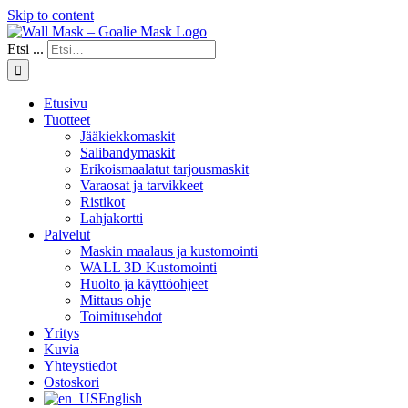
Skip to content
Etsi ...
Etusivu
Tuotteet
Jääkiekkomaskit
Salibandymaskit
Erikoismaalatut tarjousmaskit
Varaosat ja tarvikkeet
Ristikot
Lahjakortti
Palvelut
Maskin maalaus ja kustomointi
WALL 3D Kustomointi
Huolto ja käyttöohjeet
Mittaus ohje
Toimitusehdot
Yritys
Kuvia
Yhteystiedot
Ostoskori
English