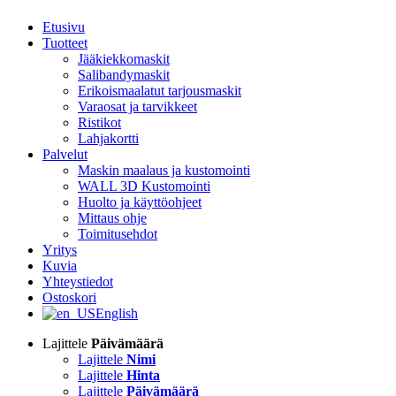
Etusivu
Tuotteet
Jääkiekkomaskit
Salibandymaskit
Erikoismaalatut tarjousmaskit
Varaosat ja tarvikkeet
Ristikot
Lahjakortti
Palvelut
Maskin maalaus ja kustomointi
WALL 3D Kustomointi
Huolto ja käyttöohjeet
Mittaus ohje
Toimitusehdot
Yritys
Kuvia
Yhteystiedot
Ostoskori
English
Lajittele
Päivämäärä
Lajittele
Nimi
Lajittele
Hinta
Lajittele
Päivämäärä