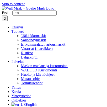
Skip to content
Etsi ...
Etusivu
Tuotteet
Jääkiekkomaskit
Salibandymaskit
Erikoismaalatut tarjousmaskit
Varaosat ja tarvikkeet
Ristikot
Lahjakortti
Palvelut
Maskin maalaus ja kustomointi
WALL 3D Kustomointi
Huolto ja käyttöohjeet
Mittaus ohje
Toimitusehdot
Yritys
Kuvia
Yhteystiedot
Ostoskori
English