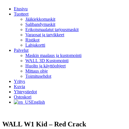
Etusivu
Tuotteet
Jääkiekkomaskit
Salibandymaskit
Erikoismaalatut tarjousmaskit
Varaosat ja tarvikkeet
Ristikot
Lahjakortti
Palvelut
Maskin maalaus ja kustomointi
WALL 3D Kustomointi
Huolto ja käyttöohjeet
Mittaus ohje
Toimitusehdot
Yritys
Kuvia
Yhteystiedot
Ostoskori
English
WALL W1 Kid – Red Crack