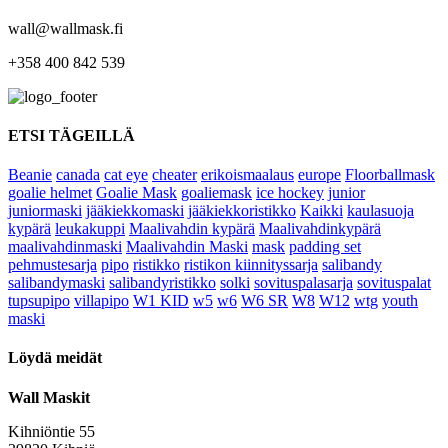
wall@wallmask.fi
+358 400 842 539
ETSI TÄGEILLÄ
Beanie
canada
cat eye
cheater
erikoismaalaus
europe
Floorballmask
goalie helmet
Goalie Mask
goaliemask
ice hockey
junior
juniormaski
jääkiekkomaski
jääkiekkoristikko
Kaikki
kaulasuoja
kypärä
leukakuppi
Maalivahdin kypärä
Maalivahdinkypärä
maalivahdinmaski
Maalivahdin Maski
mask
padding set
pehmustesarja
pipo
ristikko
ristikon kiinnityssarja
salibandy
salibandymaski
salibandyristikko
solki
sovituspalasarja
sovituspalat
tupsupipo
villapipo
W1 KID
w5
w6
W6 SR
W8
W12
wtg
youth
maski
Löydä meidät
Wall Maskit
Kihniöntie 55