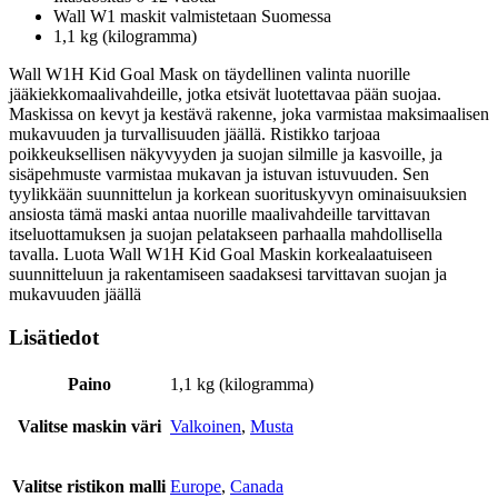
Wall W1 maskit valmistetaan Suomessa
1,1 kg (kilogramma)
Wall W1H Kid Goal Mask on täydellinen valinta nuorille
jääkiekkomaalivahdeille, jotka etsivät luotettavaa pään suojaa.
Maskissa on kevyt ja kestävä rakenne, joka varmistaa maksimaalisen
mukavuuden ja turvallisuuden jäällä. Ristikko tarjoaa
poikkeuksellisen näkyvyyden ja suojan silmille ja kasvoille, ja
sisäpehmuste varmistaa mukavan ja istuvan istuvuuden. Sen
tyylikkään suunnittelun ja korkean suorituskyvyn ominaisuuksien
ansiosta tämä maski antaa nuorille maalivahdeille tarvittavan
itseluottamuksen ja suojan pelatakseen parhaalla mahdollisella
tavalla. Luota Wall W1H Kid Goal Maskin korkealaatuiseen
suunnitteluun ja rakentamiseen saadaksesi tarvittavan suojan ja
mukavuuden jäällä
Lisätiedot
Paino
1,1 kg (kilogramma)
Valitse maskin väri
Valkoinen
,
Musta
Valitse ristikon malli
Europe
,
Canada