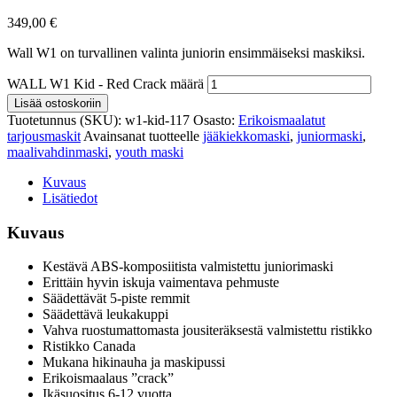
349,00
€
Wall W1 on turvallinen valinta juniorin ensimmäiseksi maskiksi.
WALL W1 Kid - Red Crack määrä
Lisää ostoskoriin
Tuotetunnus (SKU):
w1-kid-117
Osasto:
Erikoismaalatut
tarjousmaskit
Avainsanat tuotteelle
jääkiekkomaski
,
juniormaski
,
maalivahdinmaski
,
youth maski
Kuvaus
Lisätiedot
Kuvaus
Kestävä ABS-komposiitista valmistettu juniorimaski
Erittäin hyvin iskuja vaimentava pehmuste
Säädettävät 5-piste remmit
Säädettävä leukakuppi
Vahva ruostumattomasta jousiteräksestä valmistettu ristikko
Ristikko Canada
Mukana hikinauha ja maskipussi
Erikoismaalaus ”crack”
Ikäsuositus 6-12 vuotta