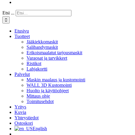
Etsi ...
Etusivu
Tuotteet
Jääkiekkomaskit
Salibandymaskit
Erikoismaalatut tarjousmaskit
Varaosat ja tarvikkeet
Ristikot
Lahjakortti
Palvelut
Maskin maalaus ja kustomointi
WALL 3D Kustomointi
Huolto ja käyttöohjeet
Mittaus ohje
Toimitusehdot
Yritys
Kuvia
Yhteystiedot
Ostoskori
English