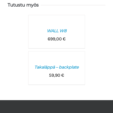
Tutustu myös
VALITSE
VAIHTOEHDOISTA
/
WALL W8
LISÄTIEDOT
699,00
€
LISÄÄ
OSTOSKORIIN
/
Takaläppä – backplate
LISÄTIEDOT
59,90
€