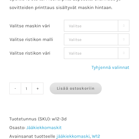
sovitteiden printtaus sisältyvät maskin hintaan.
Valitse maskin väri

Valitse ristikon malli

Valitse ristikon väri

Tyhjennä valinnat
Lisää ostoskoriin
WALL
W12
3D
määrä
Tuotetunnus (SKU):
w12-3d
Osasto:
Jääkiekkomaskit
Avainsanat tuotteelle
jääkiekkomaski
,
W12