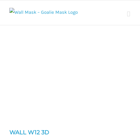
Skip
to
content
WALL W12 3D