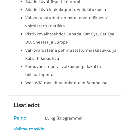
Säädettävät 5-piste remmit
Säädettävä leukakuppi turvalukituksella
Vahva ruostumattomasta jousiteräksestä
valmistettu ristikko
Ristikkovaihtoehdot Canada, Cat Eye, Cat Eye
DB, Cheater ja Europe
Vakiovarusteina pehmustettu maskilaukku ja
kaksi hikinauhaa
Perusvärit musta, valkoinen ja lakattu
hiilikuitupinta
Wall W12 maskit valmistetaan Suomessa
Lisätiedot
Paino
1,5 kg (kilogramma)
Valitse maskin