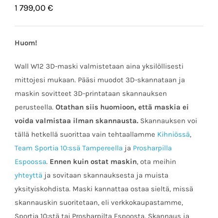
1 799,00
€
Huom!
Wall W12 3D-maski valmistetaan aina yksilöllisesti
mittojesi mukaan. Pääsi muodot 3D-skannataan ja
maskin sovitteet 3D-printataan skannauksen
perusteella.
Otathan siis huomioon, että maskia ei
voida valmistaa ilman skannausta.
Skannauksen voi
tällä hetkellä suorittaa vain tehtaallamme
Kihniössä
,
Team Sportia 10:ssä Tampereella
ja
Prosharpilla
Espoossa
.
Ennen kuin ostat maskin
, ota meihin
yhteyttä
ja sovitaan skannauksesta ja muista
yksityiskohdista. Maski kannattaa ostaa sieltä, missä
skannauskin suoritetaan, eli verkkokaupastamme,
Sportia 10:stä tai Prosharpilta Espoosta. Skannaus ja