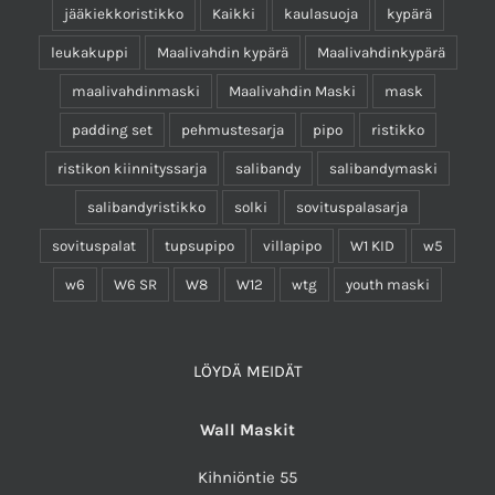
jääkiekkoristikko
Kaikki
kaulasuoja
kypärä
leukakuppi
Maalivahdin kypärä
Maalivahdinkypärä
maalivahdinmaski
Maalivahdin Maski
mask
padding set
pehmustesarja
pipo
ristikko
ristikon kiinnityssarja
salibandy
salibandymaski
salibandyristikko
solki
sovituspalasarja
sovituspalat
tupsupipo
villapipo
W1 KID
w5
w6
W6 SR
W8
W12
wtg
youth maski
LÖYDÄ MEIDÄT
Wall Maskit
Kihniöntie 55