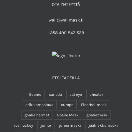
OTA YHTEYTTÄ
wall@wallmask.fi
+358 400 842 539
ETSI TÄGEILLÄ
Beanie
canada
cat eye
cheater
erikoismaalaus
europe
Floorballmask
goalie helmet
Goalie Mask
goaliemask
ice hockey
junior
juniormaski
jääkiekkomaski