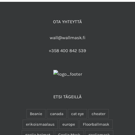
OTA YHTEYTTÄ
wall@wallmask.fi
+358 400 842 539
ETSI TÄGEILLÄ
Beanie
canada
cat eye
cheater
erikoismaalaus
europe
Floorballmask
goalie helmet
Goalie Mask
goaliemask