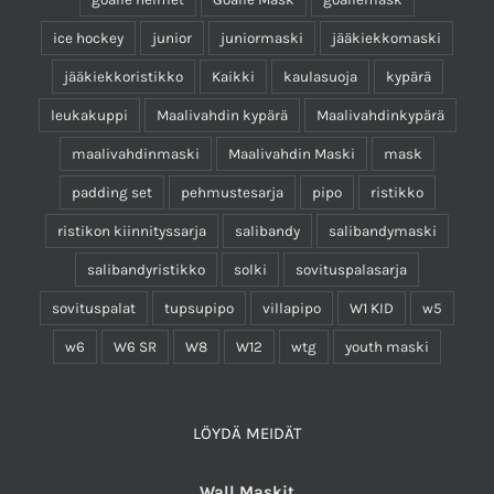
ice hockey
junior
juniormaski
jääkiekkomaski
jääkiekkoristikko
Kaikki
kaulasuoja
kypärä
leukakuppi
Maalivahdin kypärä
Maalivahdinkypärä
maalivahdinmaski
Maalivahdin Maski
mask
padding set
pehmustesarja
pipo
ristikko
ristikon kiinnityssarja
salibandy
salibandymaski
salibandyristikko
solki
sovituspalasarja
sovituspalat
tupsupipo
villapipo
W1 KID
w5
w6
W6 SR
W8
W12
wtg
youth maski
LÖYDÄ MEIDÄT
Wall Maskit