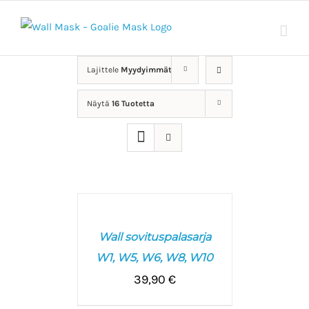
Skip
to
content
Lajittele
Myydyimmät
Näytä
16 Tuotetta
LISÄÄ
OSTOSKORIIN
/
Wall sovituspalasarja
LISÄTIEDOT
W1, W5, W6, W8, W10
39,90
€