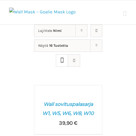
Skip
to
content
Lajittele
Nimi
Näytä
16 Tuotetta
LISÄÄ
OSTOSKORIIN
/
Wall sovituspalasarja
LISÄTIEDOT
W1, W5, W6, W8, W10
39,90
€