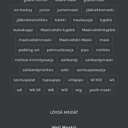
ice hockey
junior
juniormaski
jääkiekkomaski
jääkiekkoristikko
Kaikki
kaulasuoja
kypärä
leukakuppi
Maalivahdin kypärä
Maalivahdinkypärä
maalivahdinmaski
Maalivahdin Maski
mask
padding set
pehmustesarja
pipo
ristikko
ristikon kiinnityssarja
salibandy
salibandymaski
salibandyristikko
solki
sovituspalasarja
sovituspalat
tupsupipo
villapipo
W1 KID
w5
w6
W6 SR
W8
W12
wtg
youth maski
LÖYDÄ MEIDÄT
Wall Maskit