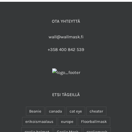
OTA YHTEYTTÄ
wall@wallmask.fi
+358 400 842 539
ETSI TÄGEILLÄ
Beanie
canada
cat eye
cheater
erikoismaalaus
europe
Floorballmask
goalie helmet
Goalie Mask
goaliemask