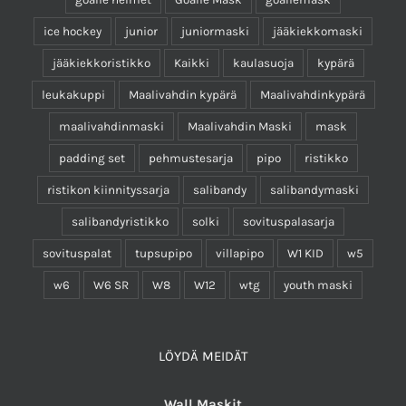
ice hockey
junior
juniormaski
jääkiekkomaski
jääkiekkoristikko
Kaikki
kaulasuoja
kypärä
leukakuppi
Maalivahdin kypärä
Maalivahdinkypärä
maalivahdinmaski
Maalivahdin Maski
mask
padding set
pehmustesarja
pipo
ristikko
ristikon kiinnityssarja
salibandy
salibandymaski
salibandyristikko
solki
sovituspalasarja
sovituspalat
tupsupipo
villapipo
W1 KID
w5
w6
W6 SR
W8
W12
wtg
youth maski
LÖYDÄ MEIDÄT
Wall Maskit