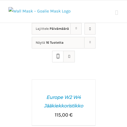
Skip
to
content
Lajittele
Päivämäärä
Näytä
16 Tuotetta
VALITSE
VAIHTOEHDOISTA
/
Europe W2 W4
LISÄTIEDOT
Jääkiekkoristikko
115,00
€