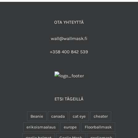
OTA YHTEYTTÄ
wall@wallmask.fi
+358 400 842 539
ETSI TÄGEILLÄ
Beanie
canada
cat eye
cheater
erikoismaalaus
europe
Floorballmask
goalie helmet
Goalie Mask
goaliemask