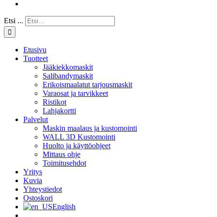
Etsi ...
Etusivu
Tuotteet
Jääkiekkomaskit
Salibandymaskit
Erikoismaalatut tarjousmaskit
Varaosat ja tarvikkeet
Ristikot
Lahjakortti
Palvelut
Maskin maalaus ja kustomointi
WALL 3D Kustomointi
Huolto ja käyttöohjeet
Mittaus ohje
Toimitusehdot
Yritys
Kuvia
Yhteystiedot
Ostoskori
English