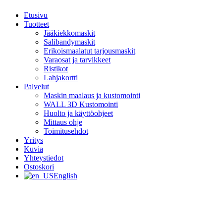
Etusivu
Tuotteet
Jääkiekkomaskit
Salibandymaskit
Erikoismaalatut tarjousmaskit
Varaosat ja tarvikkeet
Ristikot
Lahjakortti
Palvelut
Maskin maalaus ja kustomointi
WALL 3D Kustomointi
Huolto ja käyttöohjeet
Mittaus ohje
Toimitusehdot
Yritys
Kuvia
Yhteystiedot
Ostoskori
English