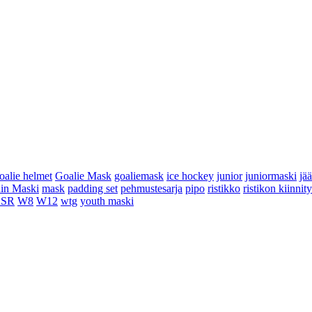
oalie helmet
Goalie Mask
goaliemask
ice hockey
junior
juniormaski
jä
in Maski
mask
padding set
pehmustesarja
pipo
ristikko
ristikon kiinnit
 SR
W8
W12
wtg
youth maski