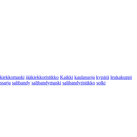
äkiekkomaski
jääkiekkoristikko
Kaikki
kaulasuoja
kypärä
leukakuppi
yssarja
salibandy
salibandymaski
salibandyristikko
solki