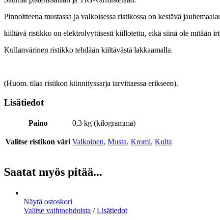
Pinnoitteena mustassa ja valkoisessa ristikossa on kestävä jauhemaala
kiiltävä ristikko on elektrolyyttisesti kiillotettu, eikä siinä ole mitään i
Kullanvärinen ristikko tehdään kiiltävästä lakkaamalla.
(Huom. tilaa ristikon kiinnityssarja tarvittaessa erikseen).
Lisätiedot
Paino
0,3 kg (kilogramma)
Valitse ristikon väri
Valkoinen
,
Musta
,
Kromi
,
Kulta
Saatat myös pitää...
Näytä ostoskori
Valitse vaihtoehdoista
/
Lisätiedot