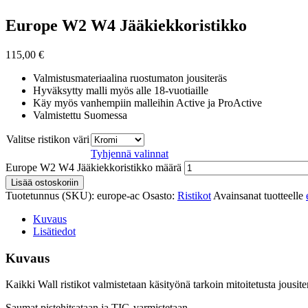
Europe W2 W4 Jääkiekkoristikko
115,00
€
Valmistusmateriaalina ruostumaton jousiteräs
Hyväksytty malli myös alle 18-vuotiaille
Käy myös vanhempiin malleihin Active ja ProActive
Valmistettu Suomessa
Valitse ristikon väri
Tyhjennä valinnat
Europe W2 W4 Jääkiekkoristikko määrä
Lisää ostoskoriin
Tuotetunnus (SKU):
europe-ac
Osasto:
Ristikot
Avainsanat tuotteelle
Kuvaus
Lisätiedot
Kuvaus
Kaikki Wall ristikot valmistetaan käsityönä tarkoin mitoitetusta jousite
Saumat pistehitsataan ja TIG-varmistetaan.