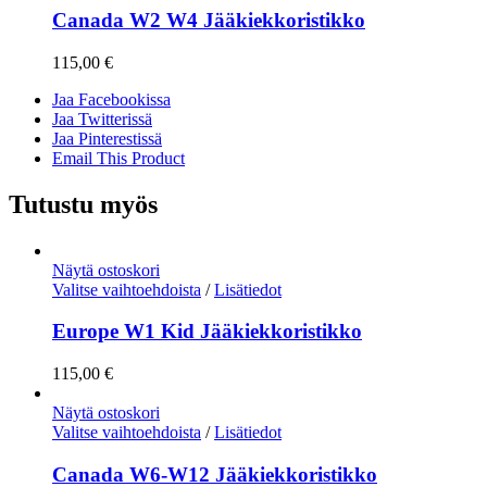
Canada W2 W4 Jääkiekkoristikko
115,00
€
Jaa Facebookissa
Jaa Twitterissä
Jaa Pinterestissä
Email This Product
Tutustu myös
Näytä ostoskori
Valitse vaihtoehdoista
/
Lisätiedot
Europe W1 Kid Jääkiekkoristikko
115,00
€
Näytä ostoskori
Valitse vaihtoehdoista
/
Lisätiedot
Canada W6-W12 Jääkiekkoristikko