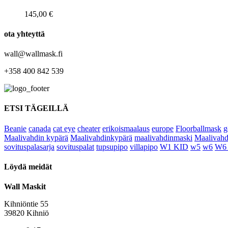
145,00
€
ota yhteyttä
wall@wallmask.fi
+358 400 842 539
ETSI TÄGEILLÄ
Beanie
canada
cat eye
cheater
erikoismaalaus
europe
Floorballmask
g
Maalivahdin kypärä
Maalivahdinkypärä
maalivahdinmaski
Maalivahd
sovituspalasarja
sovituspalat
tupsupipo
villapipo
W1 KID
w5
w6
W6
Löydä meidät
Wall Maskit
Kihniöntie 55
39820 Kihniö