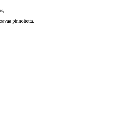
us,
rtoavaa pinnoitetta.