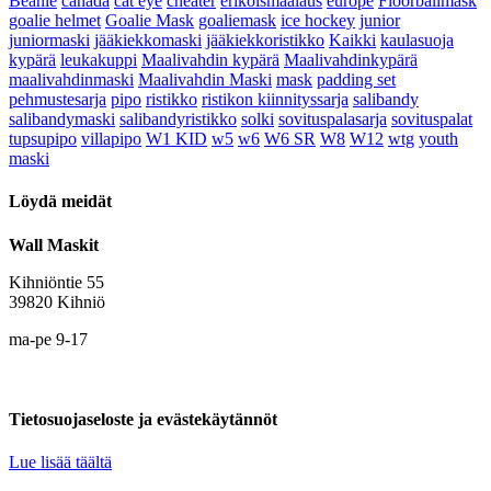
Beanie
canada
cat eye
cheater
erikoismaalaus
europe
Floorballmask
goalie helmet
Goalie Mask
goaliemask
ice hockey
junior
juniormaski
jääkiekkomaski
jääkiekkoristikko
Kaikki
kaulasuoja
kypärä
leukakuppi
Maalivahdin kypärä
Maalivahdinkypärä
maalivahdinmaski
Maalivahdin Maski
mask
padding set
pehmustesarja
pipo
ristikko
ristikon kiinnityssarja
salibandy
salibandymaski
salibandyristikko
solki
sovituspalasarja
sovituspalat
tupsupipo
villapipo
W1 KID
w5
w6
W6 SR
W8
W12
wtg
youth
maski
Löydä meidät
Wall Maskit
Kihniöntie 55
39820 Kihniö
ma-pe 9-17
Tietosuojaseloste ja evästekäytännöt
Lue lisää täältä