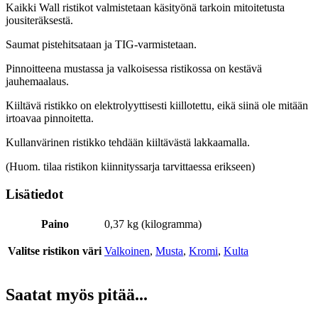
Kaikki Wall ristikot valmistetaan käsityönä tarkoin mitoitetusta
jousiteräksestä.
Saumat pistehitsataan ja TIG-varmistetaan.
Pinnoitteena mustassa ja valkoisessa ristikossa on kestävä
jauhemaalaus.
Kiiltävä ristikko on elektrolyyttisesti kiillotettu, eikä siinä ole mitään
irtoavaa pinnoitetta.
Kullanvärinen ristikko tehdään kiiltävästä lakkaamalla.
(Huom. tilaa ristikon kiinnityssarja tarvittaessa erikseen)
Lisätiedot
Paino
0,37 kg (kilogramma)
Valitse ristikon väri
Valkoinen
,
Musta
,
Kromi
,
Kulta
Saatat myös pitää...