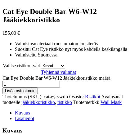
Cat Eye Double Bar W6-W12
Jääkiekkoristikko
155,00
€
Valmistusmateriaali ruostumaton jousiteräs
Suosittu Cat Eye ristikko nyt myös kahdella keskilangalla
Valmistettu Suomessa
Valitse ristikon väri
Tyhjennä valinnat
Cat Eye Double Bar W6-W12 Jääkiekkoristikko määrä
Lisää ostoskoriin
Tuotetunnus (SKU):
cat-eye-wdb
Osasto:
Ristikot
Avainsanat
tuotteelle
jääkiekkoristikko
,
ristikko
Tuotemerkki:
Wall Mask
Kuvaus
Lisätiedot
Kuvaus