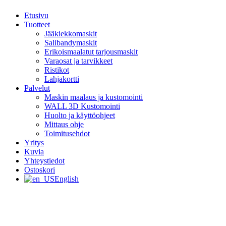
Etusivu
Tuotteet
Jääkiekkomaskit
Salibandymaskit
Erikoismaalatut tarjousmaskit
Varaosat ja tarvikkeet
Ristikot
Lahjakortti
Palvelut
Maskin maalaus ja kustomointi
WALL 3D Kustomointi
Huolto ja käyttöohjeet
Mittaus ohje
Toimitusehdot
Yritys
Kuvia
Yhteystiedot
Ostoskori
English