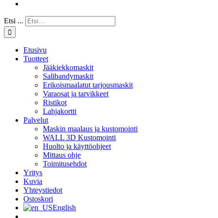
Etsi ...
Etusivu
Tuotteet
Jääkiekkomaskit
Salibandymaskit
Erikoismaalatut tarjousmaskit
Varaosat ja tarvikkeet
Ristikot
Lahjakortti
Palvelut
Maskin maalaus ja kustomointi
WALL 3D Kustomointi
Huolto ja käyttöohjeet
Mittaus ohje
Toimitusehdot
Yritys
Kuvia
Yhteystiedot
Ostoskori
English