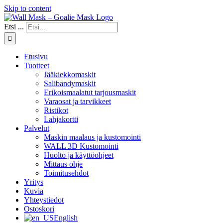
Skip to content
Etsi ...
Etusivu
Tuotteet
Jääkiekkomaskit
Salibandymaskit
Erikoismaalatut tarjousmaskit
Varaosat ja tarvikkeet
Ristikot
Lahjakortti
Palvelut
Maskin maalaus ja kustomointi
WALL 3D Kustomointi
Huolto ja käyttöohjeet
Mittaus ohje
Toimitusehdot
Yritys
Kuvia
Yhteystiedot
Ostoskori
English