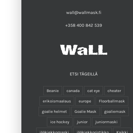
wall@wallmask.fi
+358 400 842 539
ETSI TÄGEILLÄ
Beanie
canada
cat eye
cheater
erikoismaalaus
europe
Floorballmask
goalie helmet
Goalie Mask
goaliemask
ice hockey
junior
juniormaski
jääkiekkomaski
jääkiekkoristikko
Kaikki