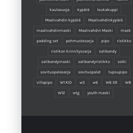
kaulasuoja
kypärä
leukakuppi
Maalivahdin kypärä
Maalivahdinkypärä
maalivahdinmaski
Maalivahdin Maski
mask
padding set
pehmustesarja
pipo
ristikko
ristikon kiinnityssarja
salibandy
salibandymaski
salibandyristikko
solki
sovituspalasarja
sovituspalat
tupsupipo
villapipo
W1 KID
w5
w6
W6 SR
W8
W12
wtg
youth maski