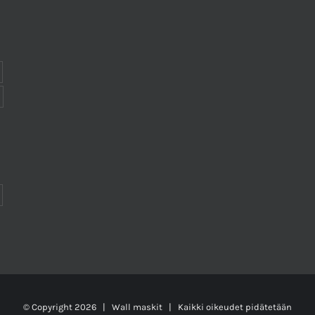
© Copyright
2026 |
Wall maskit
| Kaikki oikeudet pidätetään