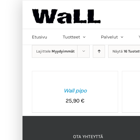
Skip
to
content
Etsi
...
Etusivu
Tuotteet
Palvelut
Lajittele
Myydyimmät
Näytä
16 Tuotet
VALITSE
VALITSE
VAIHTOEHDOISTA
VAIHTOE
/
/
Wall pipo
LISÄTIEDOT
LISÄTIED
25,90
€
OTA YHTEYTTÄ