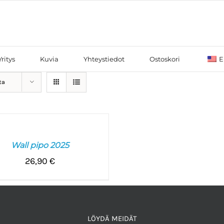
Yritys
Kuvia
Yhteystiedot
Ostoskori
E
ta
HDOISTA
Wall pipo 2025
OT
26,90
€
LÖYDÄ MEIDÄT