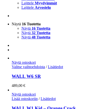
Lajittele
Myydyimmät
Lajittele
Arvostelu
Näytä
16 Tuotetta
Näytä
16 Tuotetta
Näytä
32 Tuotetta
Näytä
48 Tuotetta
Näytä ostoskori
Valitse vaihtoehdoista
/
Lisätiedot
WALL W6 SR
489,00
€
Näytä ostoskori
Lisää ostoskoriin
/
Lisätiedot
WALL W1 Kid – Orange Crack