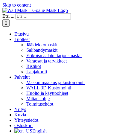
Skip to content
Etsi ...
Etusivu
Tuotteet
Jääkiekkomaskit
Salibandymaskit
Erikoismaalatut tarjousmaskit
Varaosat ja tarvikkeet
Ristikot
Lahjakortti
Palvelut
Maskin maalaus ja kustomointi
WALL 3D Kustomointi
Huolto ja käyttöohjeet
Mittaus ohje
Toimitusehdot
Yritys
Kuvia
Yhteystiedot
Ostoskori
English