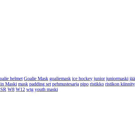
oalie helmet
Goalie Mask
goaliemask
ice hockey
junior
juniormaski
jä
in Maski
mask
padding set
pehmustesarja
pipo
ristikko
ristikon kiinnit
 SR
W8
W12
wtg
youth maski