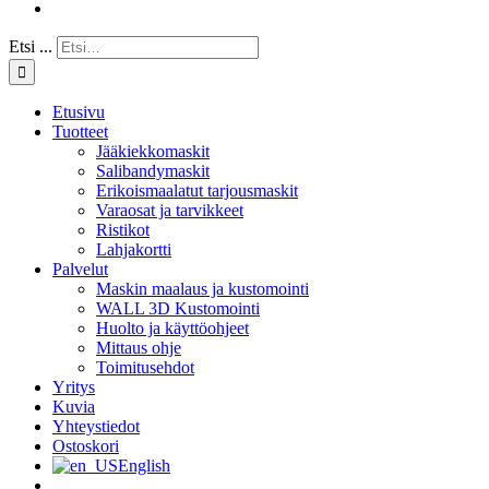
Etsi ...
Etusivu
Tuotteet
Jääkiekkomaskit
Salibandymaskit
Erikoismaalatut tarjousmaskit
Varaosat ja tarvikkeet
Ristikot
Lahjakortti
Palvelut
Maskin maalaus ja kustomointi
WALL 3D Kustomointi
Huolto ja käyttöohjeet
Mittaus ohje
Toimitusehdot
Yritys
Kuvia
Yhteystiedot
Ostoskori
English