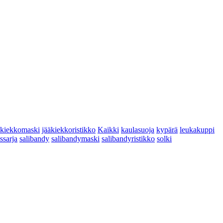
äkiekkomaski
jääkiekkoristikko
Kaikki
kaulasuoja
kypärä
leukakuppi
yssarja
salibandy
salibandymaski
salibandyristikko
solki