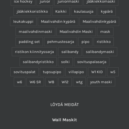
ice hockey
junior
juniormaski
jääkiekkomaski
jääkiekkoristikko
Kaikki
kaulasuoja
kypärä
leukakuppi
Maalivahdin kypärä
Maalivahdinkypärä
maalivahdinmaski
Maalivahdin Maski
mask
padding set
pehmustesarja
pipo
ristikko
ristikon kiinnityssarja
salibandy
salibandymaski
salibandyristikko
solki
sovituspalasarja
sovituspalat
tupsupipo
villapipo
W1 KID
w5
w6
W6 SR
W8
W12
wtg
youth maski
LÖYDÄ MEIDÄT
Wall Maskit