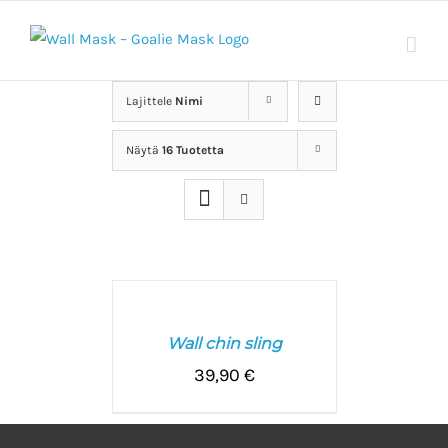
Skip
to
content
Lajittele
Nimi
Näytä
16 Tuotetta
LISÄÄ
OSTOSKORIIN
/
Wall chin sling
LISÄTIEDOT
39,90
€