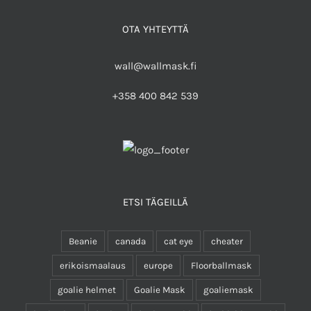
OTA YHTEYTTÄ
wall@wallmask.fi
+358 400 842 539
ETSI TÄGEILLÄ
Beanie
canada
cat eye
cheater
erikoismaalaus
europe
Floorballmask
goalie helmet
Goalie Mask
goaliemask