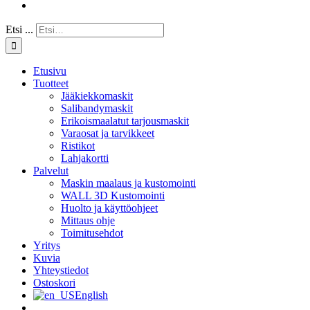
Etsi ...
Etusivu
Tuotteet
Jääkiekkomaskit
Salibandymaskit
Erikoismaalatut tarjousmaskit
Varaosat ja tarvikkeet
Ristikot
Lahjakortti
Palvelut
Maskin maalaus ja kustomointi
WALL 3D Kustomointi
Huolto ja käyttöohjeet
Mittaus ohje
Toimitusehdot
Yritys
Kuvia
Yhteystiedot
Ostoskori
English