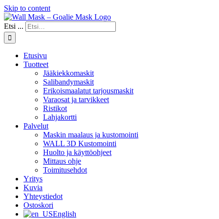
Skip to content
Etsi ...
Etusivu
Tuotteet
Jääkiekkomaskit
Salibandymaskit
Erikoismaalatut tarjousmaskit
Varaosat ja tarvikkeet
Ristikot
Lahjakortti
Palvelut
Maskin maalaus ja kustomointi
WALL 3D Kustomointi
Huolto ja käyttöohjeet
Mittaus ohje
Toimitusehdot
Yritys
Kuvia
Yhteystiedot
Ostoskori
English