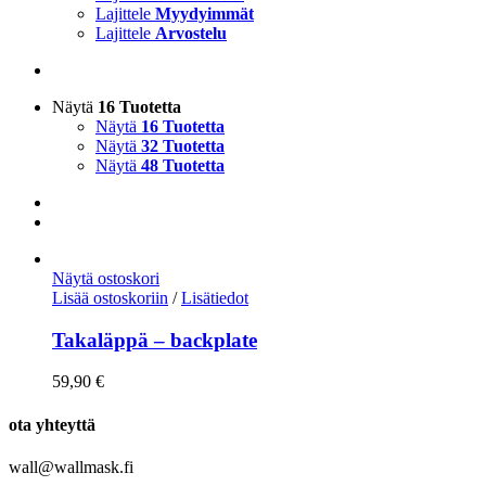
Lajittele
Myydyimmät
Lajittele
Arvostelu
Näytä
16 Tuotetta
Näytä
16 Tuotetta
Näytä
32 Tuotetta
Näytä
48 Tuotetta
Näytä ostoskori
Lisää ostoskoriin
/
Lisätiedot
Takaläppä – backplate
59,90
€
ota yhteyttä
wall@wallmask.fi