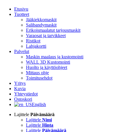
Etusivu
Tuotteet
Jääkiekkomaskit
Salibandymaskit
Erikoismaalatut tarjousmaskit
Varaosat ja tarvikkeet
Ristikot
Lahjakortti
Palvelut
Maskin maalaus ja kustomointi
WALL 3D Kustomointi
Huolto ja käyttöohjeet
Mittaus ohje
Toimitusehdot
Yritys
Kuvia
Yhteystiedot
Ostoskori
English
Lajittele
Päivämäärä
Lajittele
Nimi
Lajittele
Hinta
Lajittele
Päivämäärä