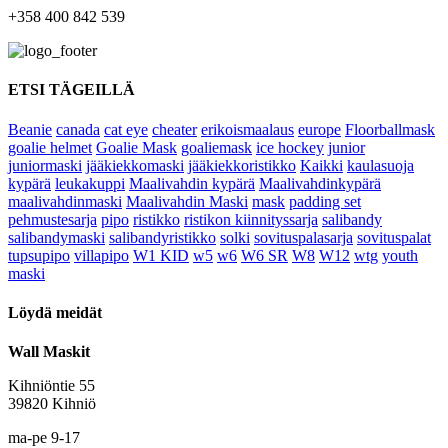
+358 400 842 539
ETSI TÄGEILLÄ
Beanie
canada
cat eye
cheater
erikoismaalaus
europe
Floorballmask
goalie helmet
Goalie Mask
goaliemask
ice hockey
junior
juniormaski
jääkiekkomaski
jääkiekkoristikko
Kaikki
kaulasuoja
kypärä
leukakuppi
Maalivahdin kypärä
Maalivahdinkypärä
maalivahdinmaski
Maalivahdin Maski
mask
padding set
pehmustesarja
pipo
ristikko
ristikon kiinnityssarja
salibandy
salibandymaski
salibandyristikko
solki
sovituspalasarja
sovituspalat
tupsupipo
villapipo
W1 KID
w5
w6
W6 SR
W8
W12
wtg
youth
maski
Löydä meidät
Wall Maskit
Kihniöntie 55
39820 Kihniö
ma-pe 9-17