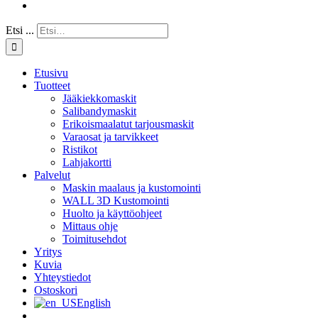
Etsi ...
Etusivu
Tuotteet
Jääkiekkomaskit
Salibandymaskit
Erikoismaalatut tarjousmaskit
Varaosat ja tarvikkeet
Ristikot
Lahjakortti
Palvelut
Maskin maalaus ja kustomointi
WALL 3D Kustomointi
Huolto ja käyttöohjeet
Mittaus ohje
Toimitusehdot
Yritys
Kuvia
Yhteystiedot
Ostoskori
English