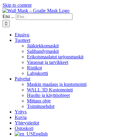
Skip to content
Etsi ...
Etusivu
Tuotteet
Jääkiekkomaskit
Salibandymaskit
Erikoismaalatut tarjousmaskit
Varaosat ja tarvikkeet
Ristikot
Lahjakortti
Palvelut
Maskin maalaus ja kustomointi
WALL 3D Kustomointi
Huolto ja käyttöohjeet
Mittaus ohje
Toimitusehdot
Yritys
Kuvia
Yhteystiedot
Ostoskori
English