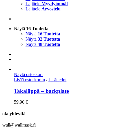
Lajittele
Myydyimmät
Lajittele
Arvostelu
Näytä
16 Tuotetta
Näytä
16 Tuotetta
Näytä
32 Tuotetta
Näytä
48 Tuotetta
Näytä ostoskori
Lisää ostoskoriin
/
Lisätiedot
Takaläppä – backplate
59,90
€
ota yhteyttä
wall@wallmask.fi