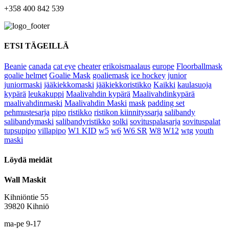
+358 400 842 539
ETSI TÄGEILLÄ
Beanie
canada
cat eye
cheater
erikoismaalaus
europe
Floorballmask
goalie helmet
Goalie Mask
goaliemask
ice hockey
junior
juniormaski
jääkiekkomaski
jääkiekkoristikko
Kaikki
kaulasuoja
kypärä
leukakuppi
Maalivahdin kypärä
Maalivahdinkypärä
maalivahdinmaski
Maalivahdin Maski
mask
padding set
pehmustesarja
pipo
ristikko
ristikon kiinnityssarja
salibandy
salibandymaski
salibandyristikko
solki
sovituspalasarja
sovituspalat
tupsupipo
villapipo
W1 KID
w5
w6
W6 SR
W8
W12
wtg
youth
maski
Löydä meidät
Wall Maskit
Kihniöntie 55
39820 Kihniö
ma-pe 9-17