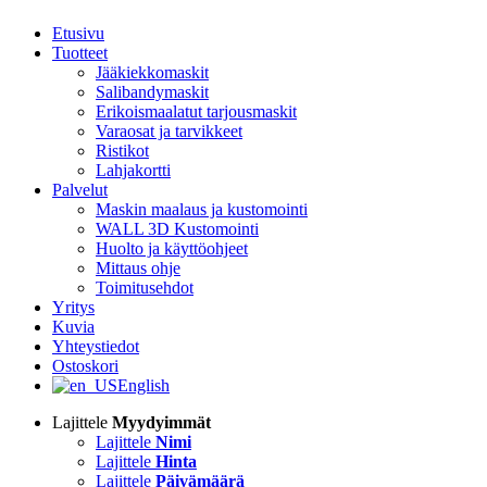
Etusivu
Tuotteet
Jääkiekkomaskit
Salibandymaskit
Erikoismaalatut tarjousmaskit
Varaosat ja tarvikkeet
Ristikot
Lahjakortti
Palvelut
Maskin maalaus ja kustomointi
WALL 3D Kustomointi
Huolto ja käyttöohjeet
Mittaus ohje
Toimitusehdot
Yritys
Kuvia
Yhteystiedot
Ostoskori
English
Lajittele
Myydyimmät
Lajittele
Nimi
Lajittele
Hinta
Lajittele
Päivämäärä