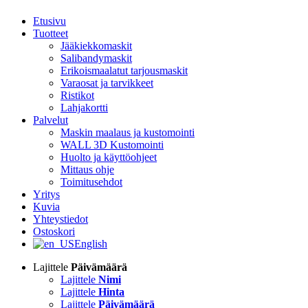
Etusivu
Tuotteet
Jääkiekkomaskit
Salibandymaskit
Erikoismaalatut tarjousmaskit
Varaosat ja tarvikkeet
Ristikot
Lahjakortti
Palvelut
Maskin maalaus ja kustomointi
WALL 3D Kustomointi
Huolto ja käyttöohjeet
Mittaus ohje
Toimitusehdot
Yritys
Kuvia
Yhteystiedot
Ostoskori
English
Lajittele
Päivämäärä
Lajittele
Nimi
Lajittele
Hinta
Lajittele
Päivämäärä