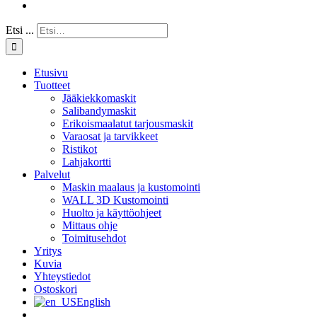
Etsi ...
Etusivu
Tuotteet
Jääkiekkomaskit
Salibandymaskit
Erikoismaalatut tarjousmaskit
Varaosat ja tarvikkeet
Ristikot
Lahjakortti
Palvelut
Maskin maalaus ja kustomointi
WALL 3D Kustomointi
Huolto ja käyttöohjeet
Mittaus ohje
Toimitusehdot
Yritys
Kuvia
Yhteystiedot
Ostoskori
English