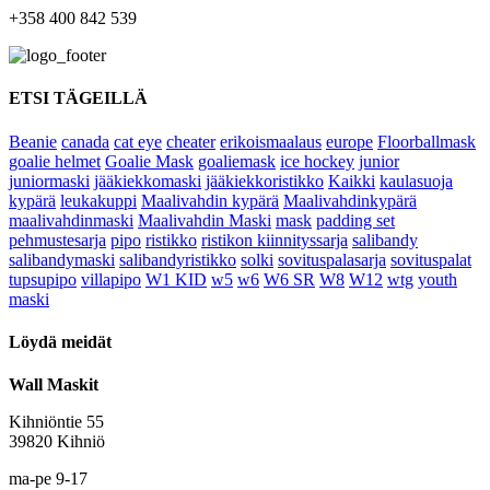
+358 400 842 539
ETSI TÄGEILLÄ
Beanie
canada
cat eye
cheater
erikoismaalaus
europe
Floorballmask
goalie helmet
Goalie Mask
goaliemask
ice hockey
junior
juniormaski
jääkiekkomaski
jääkiekkoristikko
Kaikki
kaulasuoja
kypärä
leukakuppi
Maalivahdin kypärä
Maalivahdinkypärä
maalivahdinmaski
Maalivahdin Maski
mask
padding set
pehmustesarja
pipo
ristikko
ristikon kiinnityssarja
salibandy
salibandymaski
salibandyristikko
solki
sovituspalasarja
sovituspalat
tupsupipo
villapipo
W1 KID
w5
w6
W6 SR
W8
W12
wtg
youth
maski
Löydä meidät
Wall Maskit
Kihniöntie 55
39820 Kihniö
ma-pe 9-17