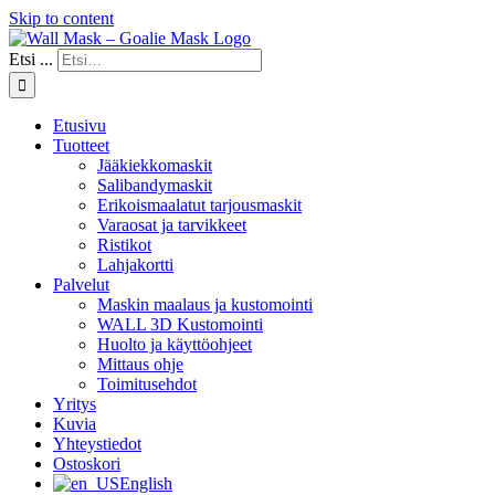
Skip to content
Etsi ...
Etusivu
Tuotteet
Jääkiekkomaskit
Salibandymaskit
Erikoismaalatut tarjousmaskit
Varaosat ja tarvikkeet
Ristikot
Lahjakortti
Palvelut
Maskin maalaus ja kustomointi
WALL 3D Kustomointi
Huolto ja käyttöohjeet
Mittaus ohje
Toimitusehdot
Yritys
Kuvia
Yhteystiedot
Ostoskori
English