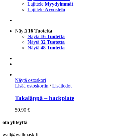
Lajittele
Myydyimmät
Lajittele
Arvostelu
Näytä
16 Tuotetta
Näytä
16 Tuotetta
Näytä
32 Tuotetta
Näytä
48 Tuotetta
Näytä ostoskori
Lisää ostoskoriin
/
Lisätiedot
Takaläppä – backplate
59,90
€
ota yhteyttä
wall@wallmask.fi