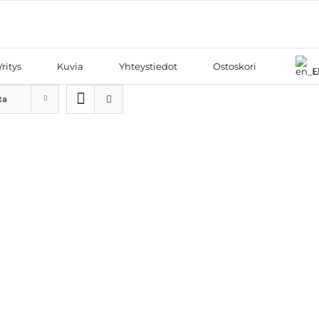
Yritys
Kuvia
Yhteystiedot
Ostoskori
E
ta