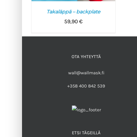
Takaläppä – backplate
59,90
€
LISÄÄ OSTOSKORIIN
/
LISÄTIEDOT
OTA YHTEYTTÄ
wall@wallmask.fi
+358 400 842 539
ETSI TÄGEILLÄ