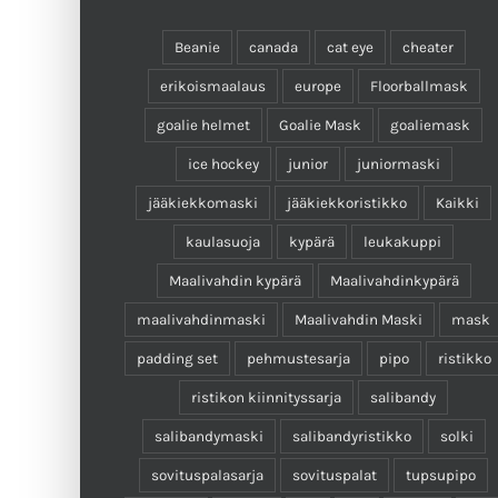
Beanie
canada
cat eye
cheater
erikoismaalaus
europe
Floorballmask
goalie helmet
Goalie Mask
goaliemask
ice hockey
junior
juniormaski
jääkiekkomaski
jääkiekkoristikko
Kaikki
kaulasuoja
kypärä
leukakuppi
Maalivahdin kypärä
Maalivahdinkypärä
maalivahdinmaski
Maalivahdin Maski
mask
padding set
pehmustesarja
pipo
ristikko
ristikon kiinnityssarja
salibandy
salibandymaski
salibandyristikko
solki
sovituspalasarja
sovituspalat
tupsupipo