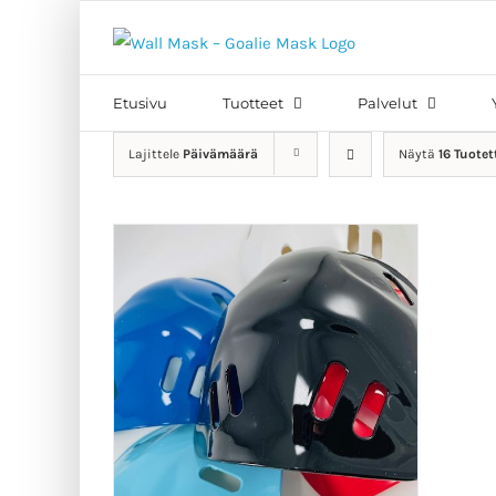
Skip
to
Etsi
content
...
Etusivu
Tuotteet
Palvelut
Lajittele
Päivämäärä
Näytä
16 Tuotet