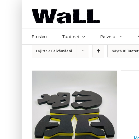
Skip
to
content
Etsi
...
Etusivu
Tuotteet
Palvelut
Lajittele
Päivämäärä
Näytä
16 Tuotet
Wa