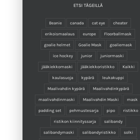
ETSI TÄGEILLÄ
Beanie
canada
cat eye
cheater
erikoismaalaus
europe
Floorballmask
goalie helmet
Goalie Mask
goaliemask
ice hockey
junior
juniormaski
jääkiekkomaski
jääkiekkoristikko
Kaikki
kaulasuoja
kypärä
leukakuppi
Maalivahdin kypärä
Maalivahdinkypärä
maalivahdinmaski
Maalivahdin Maski
mask
padding set
pehmustesarja
pipo
ristikko
ristikon kiinnityssarja
salibandy
salibandymaski
salibandyristikko
solki