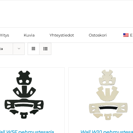
Yritys
Kuvia
Yhteystiedot
Ostoskori
E
ta
ll W5F pehmustesarja
Wall W10 pehmustesa