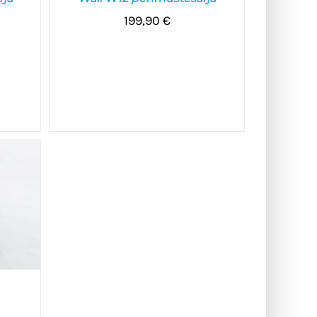
199,90
€
/
VALITSE VAIHTOEHDOISTA
/
LISÄTIEDOT