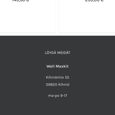
ALITSE VAIHTOEHDOISTA
/
VALITSE VAIHTOEHDOISTA
LISÄTIEDOT
LISÄTIEDOT
LÖYDÄ MEIDÄT
Wall Maskit
Kihniöntie 55
39820 Kihniö
ma-pe 9-17