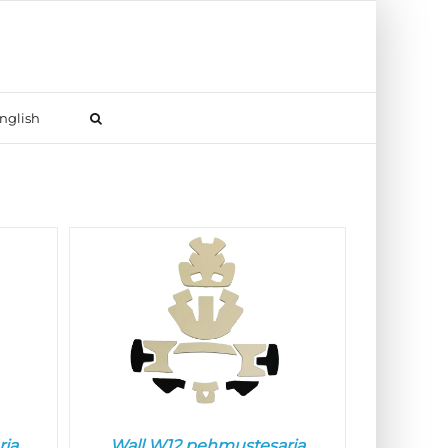
nglish
rja
Wall W12 pehmustesarja