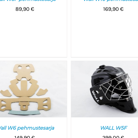
89,90
€
169,90
€
ALITSE VAIHTOEHDOISTA
/
VALITSE VAIHTOEHDOISTA
LISÄTIEDOT
LISÄTIEDOT
all W6 pehmustesarja
WALL W5F
149,90
€
299,00
€