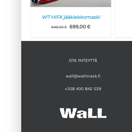
V
W7 HIFK jääkiekkomaski
Alkuperäinen
Nykyinen
699,00
€
848,00
€
hinta
hinta
oli:
on:
VALITSE VAIHTOEHDOISTA
/
848,00 €.
699,00 €.
LISÄTIEDOT
OTA YHTEYTTÄ
wall@wallmask.fi
+358 400 842 539