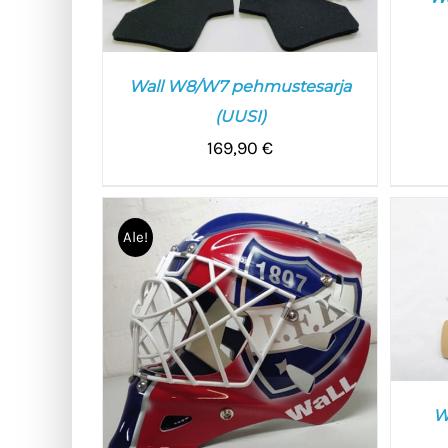
V
Wall W8/W7 pehmustesarja
(UUSI)
169,90
€
LISÄÄ OSTOSKORIIN
/
LISÄTIEDOT
Ale!
W