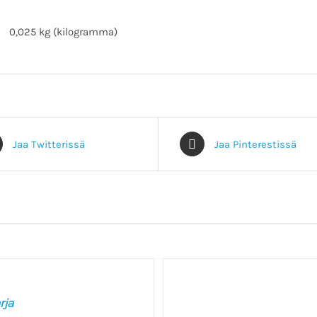
0,025 kg (kilogramma)
Jaa Twitterissä
Jaa Pinterestissä
VALITSE
VAIHTOEHDOISTA
/
rja
LISÄTIEDOT