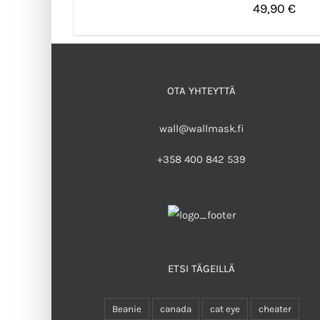
49,90
€
OTA YHTEYTTÄ
wall@wallmask.fi
+358 400 842 539
ETSI TÄGEILLÄ
Beanie
canada
cat eye
cheater