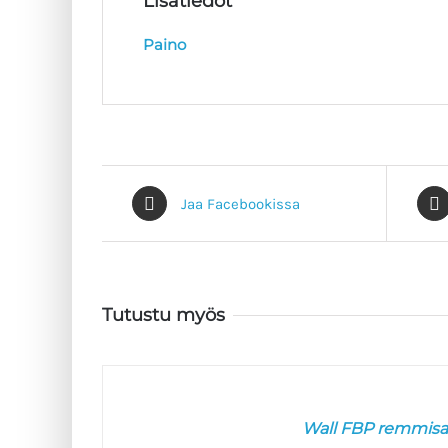
Lisätiedot
Paino
Jaa Facebookissa
Tutustu myös
VALITSE
VAIHTOEHDOISTA
/
Wall FBP remmisa
LISÄTIEDOT