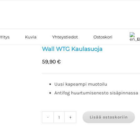
Yritys
Kuvia
Yhteystiedot
Ostoskori
E
Wall WTG Kaulasuoja
59,90
€
Uusi kapeampi muotoilu
Antifog huurtumisenesto sisäpinnassa
Lisää ostoskoriin
Wall
WTG
Kaulasuoja