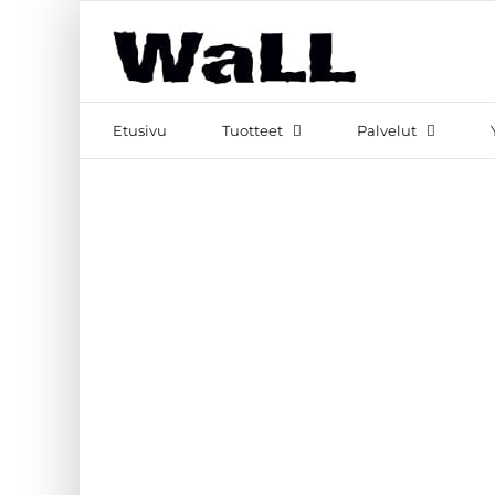
Skip
to
content
Etsi
...
Etusivu
Tuotteet
Palvelut