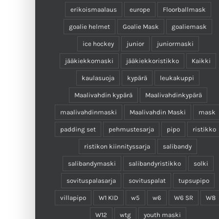
erikoismaalaus
europe
Floorballmask
goalie helmet
Goalie Mask
goaliemask
ice hockey
junior
juniormaski
jääkiekkomaski
jääkiekkoristikko
Kaikki
kaulasuoja
kypärä
leukakuppi
Maalivahdin kypärä
Maalivahdinkypärä
maalivahdinmaski
Maalivahdin Maski
mask
padding set
pehmustesarja
pipo
ristikko
ristikon kiinnityssarja
salibandy
salibandymaski
salibandyristikko
solki
sovituspalasarja
sovituspalat
tupsupipo
villapipo
W1 KID
w5
w6
W6 SR
W8
W12
wtg
youth maski