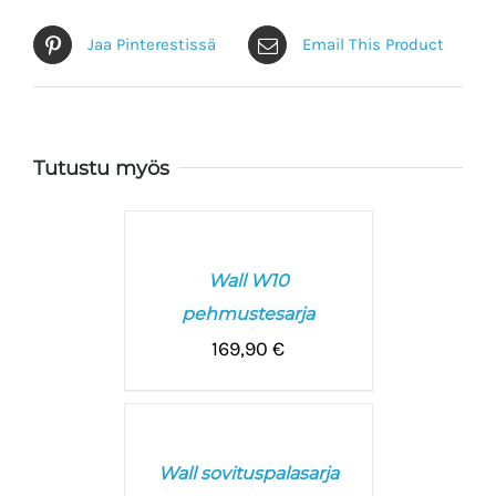
Jaa Pinterestissä
Email This Product
Tutustu myös
VALITSE
VAIHTOEHDOISTA
/
Wall W10
LISÄTIEDOT
pehmustesarja
169,90
€
LISÄÄ
OSTOSKORIIN
/
Wall sovituspalasarja
LISÄTIEDOT