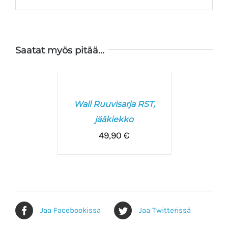
Saatat myös pitää...
VALITSE
VAIHTOEHDOISTA
/
Wall Ruuvisarja RST,
LISÄTIEDOT
jääkiekko
49,90
€
Jaa Facebookissa
Jaa Twitterissä