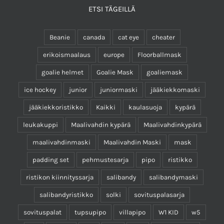
ETSI TÄGEILLÄ
Beanie
canada
cat eye
cheater
erikoismaalaus
europe
Floorballmask
goalie helmet
Goalie Mask
goaliemask
ice hockey
junior
juniormaski
jääkiekkomaski
jääkiekkoristikko
Kaikki
kaulasuoja
kypärä
leukakuppi
Maalivahdin kypärä
Maalivahdinkypärä
maalivahdinmaski
Maalivahdin Maski
mask
padding set
pehmustesarja
pipo
ristikko
ristikon kiinnityssarja
salibandy
salibandymaski
salibandyristikko
solki
sovituspalasarja
sovituspalat
tupsupipo
villapipo
W1 KID
w5