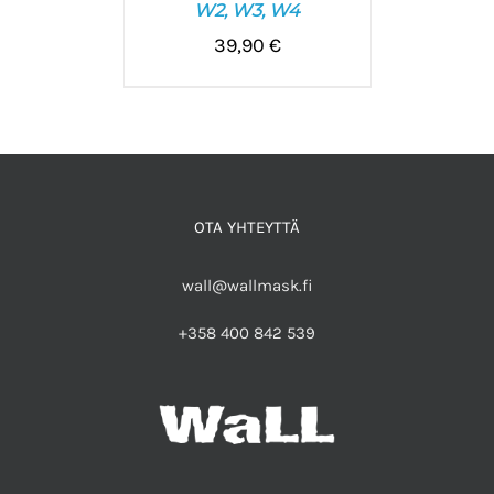
W2, W3, W4
39,90
€
OTA YHTEYTTÄ
wall@wallmask.fi
+358 400 842 539