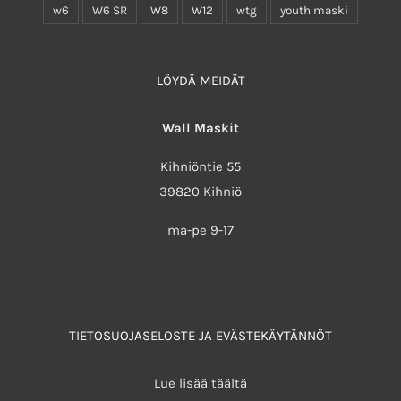
w6
W6 SR
W8
W12
wtg
youth maski
LÖYDÄ MEIDÄT
Wall Maskit
Kihniöntie 55
39820 Kihniö
ma-pe 9-17
TIETOSUOJASELOSTE JA EVÄSTEKÄYTÄNNÖT
Lue lisää täältä