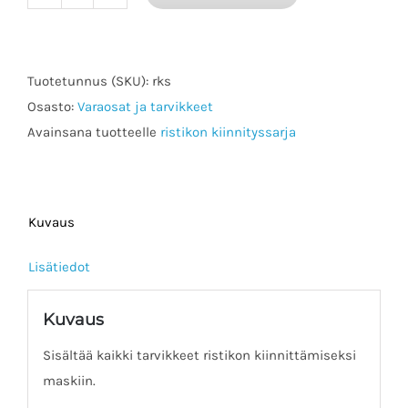
Wall
ristikon
kiinnityssarja
jääkiekkomaskeihin
Tuotetunnus (SKU):
rks
määrä
Osasto:
Varaosat ja tarvikkeet
Avainsana tuotteelle
ristikon kiinnityssarja
Kuvaus
Lisätiedot
Kuvaus
Sisältää kaikki tarvikkeet ristikon kiinnittämiseksi
maskiin.