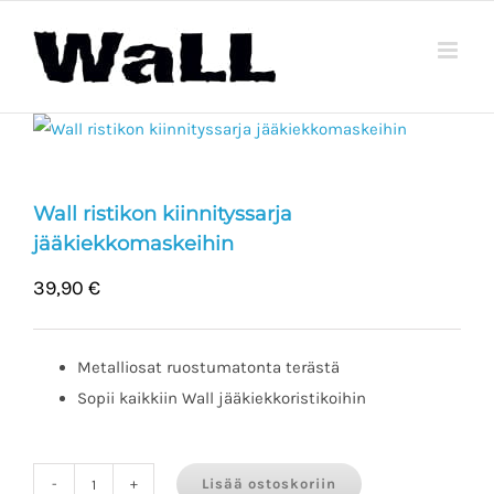
Skip
to
content
Wall ristikon kiinnityssarja
jääkiekkomaskeihin
39,90
€
Metalliosat ruostumatonta terästä
Sopii kaikkiin Wall jääkiekkoristikoihin
Lisää ostoskoriin