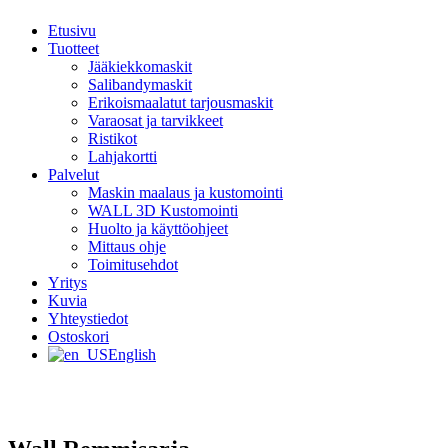
Etusivu
Tuotteet
Jääkiekkomaskit
Salibandymaskit
Erikoismaalatut tarjousmaskit
Varaosat ja tarvikkeet
Ristikot
Lahjakortti
Palvelut
Maskin maalaus ja kustomointi
WALL 3D Kustomointi
Huolto ja käyttöohjeet
Mittaus ohje
Toimitusehdot
Yritys
Kuvia
Yhteystiedot
Ostoskori
English