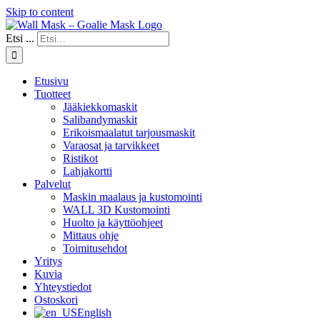
Skip to content
Etsi ...
Etusivu
Tuotteet
Jääkiekkomaskit
Salibandymaskit
Erikoismaalatut tarjousmaskit
Varaosat ja tarvikkeet
Ristikot
Lahjakortti
Palvelut
Maskin maalaus ja kustomointi
WALL 3D Kustomointi
Huolto ja käyttöohjeet
Mittaus ohje
Toimitusehdot
Yritys
Kuvia
Yhteystiedot
Ostoskori
English