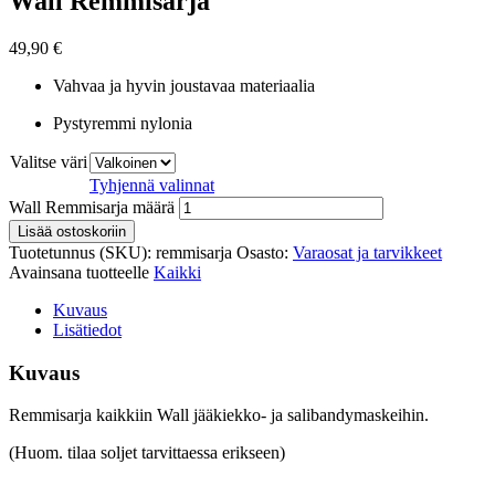
Wall Remmisarja
49,90
€
Vahvaa ja hyvin joustavaa materiaalia
Pystyremmi nylonia
Valitse väri
Tyhjennä valinnat
Wall Remmisarja määrä
Lisää ostoskoriin
Tuotetunnus (SKU):
remmisarja
Osasto:
Varaosat ja tarvikkeet
Avainsana tuotteelle
Kaikki
Kuvaus
Lisätiedot
Kuvaus
Remmisarja kaikkiin Wall jääkiekko- ja salibandymaskeihin.
(Huom. tilaa soljet tarvittaessa erikseen)