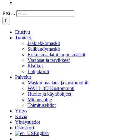
Etsi ...
Etusivu
Tuotteet
Jääkiekkomaskit
Salibandymaskit
Erikoismaalatut tarjousmaskit
Varaosat ja tarvikkeet
Ristikot
Lahjakortti
Palvelut
Maskin maalaus ja kustomointi
WALL 3D Kustomointi
Huolto ja käyttöohjeet
Mittaus ohje
Toimitusehdot
Yritys
Kuvia
Yhteystiedot
Ostoskori
English