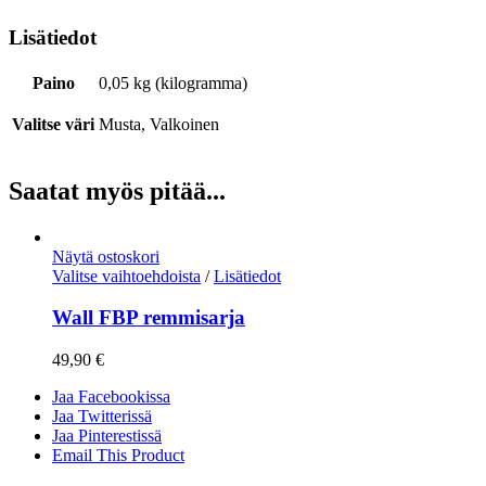
Lisätiedot
Paino
0,05 kg (kilogramma)
Valitse väri
Musta, Valkoinen
Saatat myös pitää...
Näytä ostoskori
Valitse vaihtoehdoista
/
Lisätiedot
Wall FBP remmisarja
49,90
€
Jaa Facebookissa
Jaa Twitterissä
Jaa Pinterestissä
Email This Product