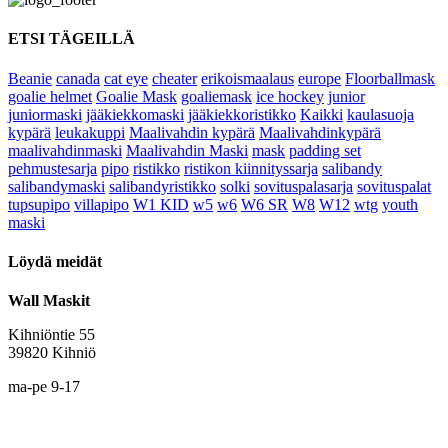
ETSI TÄGEILLÄ
Beanie
canada
cat eye
cheater
erikoismaalaus
europe
Floorballmask
goalie helmet
Goalie Mask
goaliemask
ice hockey
junior
juniormaski
jääkiekkomaski
jääkiekkoristikko
Kaikki
kaulasuoja
kypärä
leukakuppi
Maalivahdin kypärä
Maalivahdinkypärä
maalivahdinmaski
Maalivahdin Maski
mask
padding set
pehmustesarja
pipo
ristikko
ristikon kiinnityssarja
salibandy
salibandymaski
salibandyristikko
solki
sovituspalasarja
sovituspalat
tupsupipo
villapipo
W1 KID
w5
w6
W6 SR
W8
W12
wtg
youth
maski
Löydä meidät
Wall Maskit
Kihniöntie 55
39820 Kihniö
ma-pe 9-17