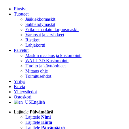
Etusivu
Tuotteet
Jääkiekkomaskit
Salibandymaskit
Erikoismaalatut tarjousmaskit
Varaosat ja tarvikkeet
Ristikot
Lahjakortti
Palvelut
Maskin maalaus ja kustomointi
WALL 3D Kustomointi
Huolto ja käyttöohjeet
Mittaus ohje
Toimitusehdot
Yritys
Kuvia
Yhteystiedot
Ostoskori
English
Lajittele
Päivämäärä
Lajittele
Nimi
Lajittele
Hinta
Lajittele
Päivämäärä