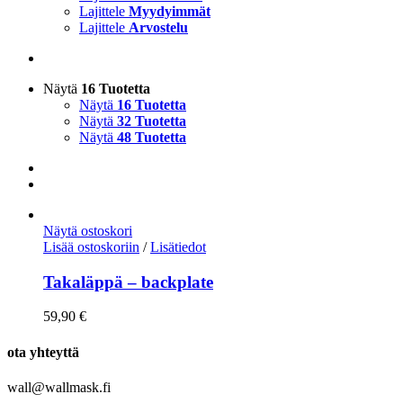
Lajittele
Myydyimmät
Lajittele
Arvostelu
Näytä
16 Tuotetta
Näytä
16 Tuotetta
Näytä
32 Tuotetta
Näytä
48 Tuotetta
Näytä ostoskori
Lisää ostoskoriin
/
Lisätiedot
Takaläppä – backplate
59,90
€
ota yhteyttä
wall@wallmask.fi