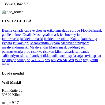
+358 400 842 539
ETSI TÄGEILLÄ
Beanie
canada
cat eye
cheater
erikoismaalaus
europe
Floorballmask
goalie helmet
Goalie Mask
goaliemask
ice hockey
junior
juniormaski
jääkiekkomaski
jääkiekkoristikko
Kaikki
kaulasuoja
kypärä
leukakuppi
Maalivahdin kypärä
Maalivahdinkypärä
maalivahdinmaski
Maalivahdin Maski
mask
padding set
pehmustesarja
pipo
ristikko
ristikon kiinnityssarja
salibandy
salibandymaski
salibandyristikko
solki
sovituspalasarja
sovituspalat
tupsupipo
villapipo
W1 KID
w5
w6
W6 SR
W8
W12
wtg
youth
maski
Löydä meidät
Wall Maskit
Kihniöntie 55
39820 Kihniö
ma-pe 9-17