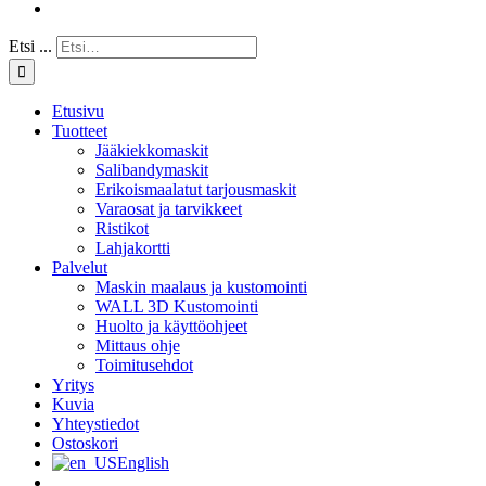
Etsi ...
Etusivu
Tuotteet
Jääkiekkomaskit
Salibandymaskit
Erikoismaalatut tarjousmaskit
Varaosat ja tarvikkeet
Ristikot
Lahjakortti
Palvelut
Maskin maalaus ja kustomointi
WALL 3D Kustomointi
Huolto ja käyttöohjeet
Mittaus ohje
Toimitusehdot
Yritys
Kuvia
Yhteystiedot
Ostoskori
English