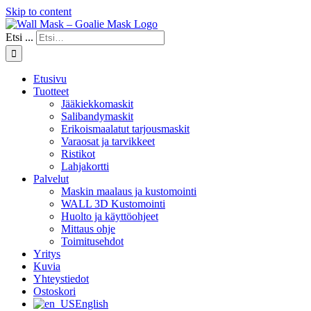
Skip to content
Etsi ...
Etusivu
Tuotteet
Jääkiekkomaskit
Salibandymaskit
Erikoismaalatut tarjousmaskit
Varaosat ja tarvikkeet
Ristikot
Lahjakortti
Palvelut
Maskin maalaus ja kustomointi
WALL 3D Kustomointi
Huolto ja käyttöohjeet
Mittaus ohje
Toimitusehdot
Yritys
Kuvia
Yhteystiedot
Ostoskori
English