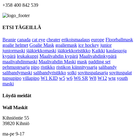
+358 400 842 539
ETSI TÄGEILLÄ
Beanie
canada
cat eye
cheater
erikoismaalaus
europe
Floorballmask
goalie helmet
Goalie Mask
goaliemask
ice hockey
junior
juniormaski
jääkiekkomaski
jääkiekkoristikko
Kaikki
kaulasuoja
kypärä
leukakuppi
Maalivahdin kypärä
Maalivahdinkypärä
maalivahdinmaski
Maalivahdin Maski
mask
padding set
pehmustesarja
pipo
ristikko
ristikon kiinnityssarja
salibandy
salibandymaski
salibandyristikko
solki
sovituspalasarja
sovituspalat
tupsupipo
villapipo
W1 KID
w5
w6
W6 SR
W8
W12
wtg
youth
maski
Löydä meidät
Wall Maskit
Kihniöntie 55
39820 Kihniö
ma-pe 9-17