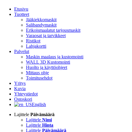
Etusivu
Tuotteet
Jääkiekkomaskit
Salibandymaskit
Erikoismaalatut tarjousmaskit
Varaosat ja tarvikkeet
Ristikot
Lahjakortti
Palvelut
Maskin maalaus ja kustomointi
WALL 3D Kustomointi
Huolto ja käyttöohjeet
Mittaus ohje
Toimitusehdot
Yritys
Kuvia
Yhteystiedot
Ostoskori
English
Lajittele
Päivämäärä
Lajittele
Nimi
Lajittele
Hinta
Lajittele
Päivämäärä