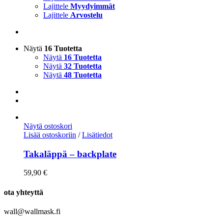
Lajittele
Myydyimmät
Lajittele
Arvostelu
Näytä
16 Tuotetta
Näytä
16 Tuotetta
Näytä
32 Tuotetta
Näytä
48 Tuotetta
Näytä ostoskori
Lisää ostoskoriin
/
Lisätiedot
Takaläppä – backplate
59,90
€
ota yhteyttä
wall@wallmask.fi