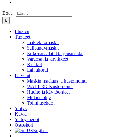
Etsi ...
Etusivu
Tuotteet
Jääkiekkomaskit
Salibandymaskit
Erikoismaalatut tarjousmaskit
Varaosat ja tarvikkeet
Ristikot
Lahjakortti
Palvelut
Maskin maalaus ja kustomointi
WALL 3D Kustomointi
Huolto ja käyttöohjeet
Mittaus ohje
Toimitusehdot
Yritys
Kuvia
Yhteystiedot
Ostoskori
English