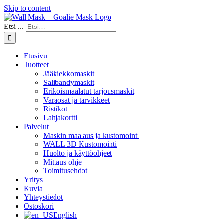
Skip to content
Etsi ...
Etusivu
Tuotteet
Jääkiekkomaskit
Salibandymaskit
Erikoismaalatut tarjousmaskit
Varaosat ja tarvikkeet
Ristikot
Lahjakortti
Palvelut
Maskin maalaus ja kustomointi
WALL 3D Kustomointi
Huolto ja käyttöohjeet
Mittaus ohje
Toimitusehdot
Yritys
Kuvia
Yhteystiedot
Ostoskori
English