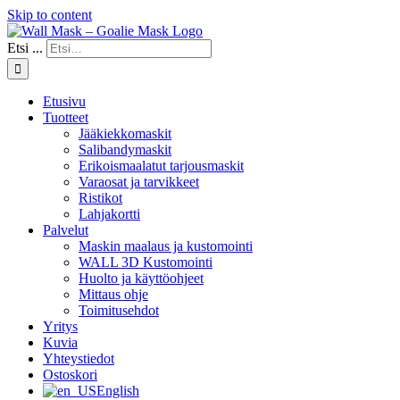
Skip to content
Etsi ...
Etusivu
Tuotteet
Jääkiekkomaskit
Salibandymaskit
Erikoismaalatut tarjousmaskit
Varaosat ja tarvikkeet
Ristikot
Lahjakortti
Palvelut
Maskin maalaus ja kustomointi
WALL 3D Kustomointi
Huolto ja käyttöohjeet
Mittaus ohje
Toimitusehdot
Yritys
Kuvia
Yhteystiedot
Ostoskori
English