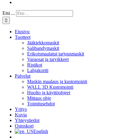
Etsi ...
Etusivu
Tuotteet
Jääkiekkomaskit
Salibandymaskit
Erikoismaalatut tarjousmaskit
Varaosat ja tarvikkeet
Ristikot
Lahjakortti
Palvelut
Maskin maalaus ja kustomointi
WALL 3D Kustomointi
Huolto ja käyttöohjeet
Mittaus ohje
Toimitusehdot
Yritys
Kuvia
Yhteystiedot
Ostoskori
English