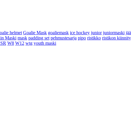
oalie helmet
Goalie Mask
goaliemask
ice hockey
junior
juniormaski
jä
in Maski
mask
padding set
pehmustesarja
pipo
ristikko
ristikon kiinnit
 SR
W8
W12
wtg
youth maski