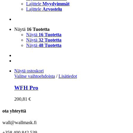
Lajittele
Myydyimmät
Lajittele
Arvostelu
Näytä
16 Tuotetta
Näytä
16 Tuotetta
Näytä
32 Tuotetta
Näytä
48 Tuotetta
Näytä ostoskori
Valitse vaihtoehdoista
/
Lisätiedot
WFH Pro
200,81
€
ota yhteyttä
wall@wallmask.fi
+358 400 842 539