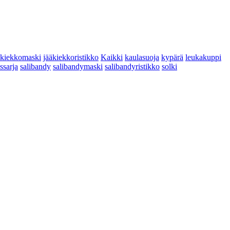
äkiekkomaski
jääkiekkoristikko
Kaikki
kaulasuoja
kypärä
leukakuppi
yssarja
salibandy
salibandymaski
salibandyristikko
solki