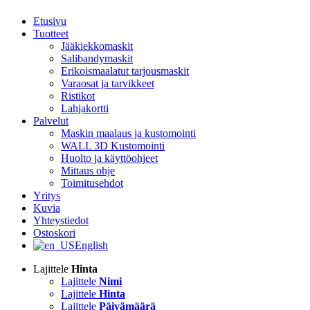
Etusivu
Tuotteet
Jääkiekkomaskit
Salibandymaskit
Erikoismaalatut tarjousmaskit
Varaosat ja tarvikkeet
Ristikot
Lahjakortti
Palvelut
Maskin maalaus ja kustomointi
WALL 3D Kustomointi
Huolto ja käyttöohjeet
Mittaus ohje
Toimitusehdot
Yritys
Kuvia
Yhteystiedot
Ostoskori
English
Lajittele
Hinta
Lajittele
Nimi
Lajittele
Hinta
Lajittele
Päivämäärä