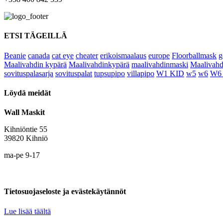
ETSI TÄGEILLÄ
Beanie
canada
cat eye
cheater
erikoismaalaus
europe
Floorballmask
g
Maalivahdin kypärä
Maalivahdinkypärä
maalivahdinmaski
Maalivahd
sovituspalasarja
sovituspalat
tupsupipo
villapipo
W1 KID
w5
w6
W6
Löydä meidät
Wall Maskit
Kihniöntie 55
39820 Kihniö
ma-pe 9-17
Tietosuojaseloste ja evästekäytännöt
Lue lisää täältä