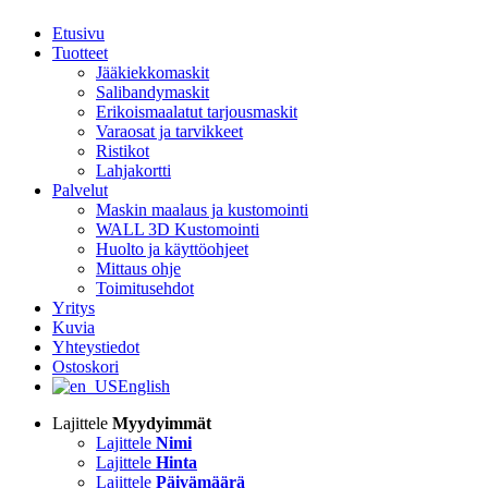
Etusivu
Tuotteet
Jääkiekkomaskit
Salibandymaskit
Erikoismaalatut tarjousmaskit
Varaosat ja tarvikkeet
Ristikot
Lahjakortti
Palvelut
Maskin maalaus ja kustomointi
WALL 3D Kustomointi
Huolto ja käyttöohjeet
Mittaus ohje
Toimitusehdot
Yritys
Kuvia
Yhteystiedot
Ostoskori
English
Lajittele
Myydyimmät
Lajittele
Nimi
Lajittele
Hinta
Lajittele
Päivämäärä