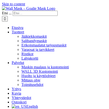
Skip to content
Etsi ...
Etusivu
Tuotteet
Jääkiekkomaskit
Salibandymaskit
Erikoismaalatut tarjousmaskit
Varaosat ja tarvikkeet
Ristikot
Lahjakortti
Palvelut
Maskin maalaus ja kustomointi
WALL 3D Kustomointi
Huolto ja käyttöohjeet
Mittaus ohje
Toimitusehdot
Yritys
Kuvia
Yhteystiedot
Ostoskori
English