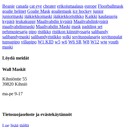
Beanie
canada
cat eye
cheater
erikoismaalaus
europe
Floorballmask
goalie helmet
Goalie Mask
goaliemask
ice hockey
junior
juniormaski
jääkiekkomaski
jääkiekkoristikko
Kaikki
kaulasuoja
kypärä
leukakuppi
Maalivahdin kypärä
Maalivahdinkypärä
maalivahdinmaski
Maalivahdin Maski
mask
padding set
pehmustesarja
pipo
ristikko
ristikon kiinnityssarja
salibandy
salibandymaski
salibandyristikko
solki
sovituspalasarja
sovituspalat
tupsupipo
villapipo
W1 KID
w5
w6
W6 SR
W8
W12
wtg
youth
maski
Löydä meidät
Wall Maskit
Kihniöntie 55
39820 Kihniö
ma-pe 9-17
Tietosuojaseloste ja evästekäytännöt
Lue lisää täältä