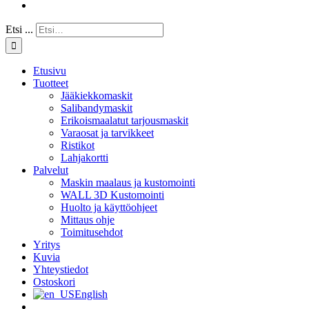
Etsi ...
Etusivu
Tuotteet
Jääkiekkomaskit
Salibandymaskit
Erikoismaalatut tarjousmaskit
Varaosat ja tarvikkeet
Ristikot
Lahjakortti
Palvelut
Maskin maalaus ja kustomointi
WALL 3D Kustomointi
Huolto ja käyttöohjeet
Mittaus ohje
Toimitusehdot
Yritys
Kuvia
Yhteystiedot
Ostoskori
English