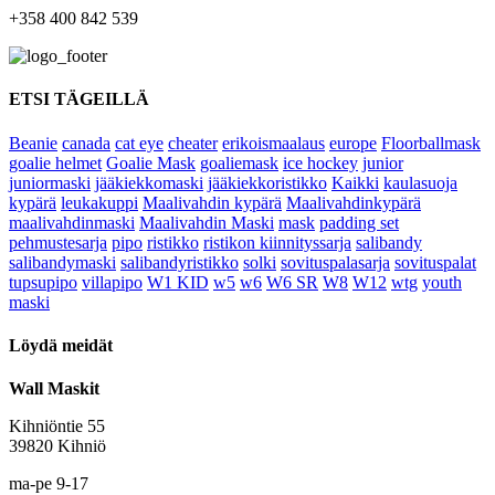
+358 400 842 539
ETSI TÄGEILLÄ
Beanie
canada
cat eye
cheater
erikoismaalaus
europe
Floorballmask
goalie helmet
Goalie Mask
goaliemask
ice hockey
junior
juniormaski
jääkiekkomaski
jääkiekkoristikko
Kaikki
kaulasuoja
kypärä
leukakuppi
Maalivahdin kypärä
Maalivahdinkypärä
maalivahdinmaski
Maalivahdin Maski
mask
padding set
pehmustesarja
pipo
ristikko
ristikon kiinnityssarja
salibandy
salibandymaski
salibandyristikko
solki
sovituspalasarja
sovituspalat
tupsupipo
villapipo
W1 KID
w5
w6
W6 SR
W8
W12
wtg
youth
maski
Löydä meidät
Wall Maskit
Kihniöntie 55
39820 Kihniö
ma-pe 9-17