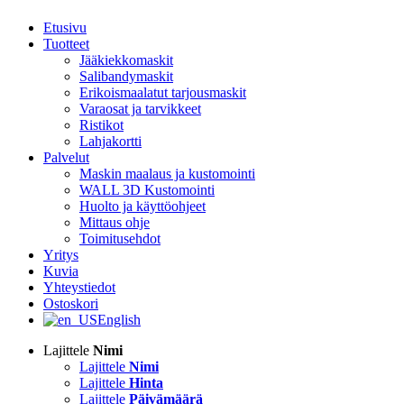
Etusivu
Tuotteet
Jääkiekkomaskit
Salibandymaskit
Erikoismaalatut tarjousmaskit
Varaosat ja tarvikkeet
Ristikot
Lahjakortti
Palvelut
Maskin maalaus ja kustomointi
WALL 3D Kustomointi
Huolto ja käyttöohjeet
Mittaus ohje
Toimitusehdot
Yritys
Kuvia
Yhteystiedot
Ostoskori
English
Lajittele
Nimi
Lajittele
Nimi
Lajittele
Hinta
Lajittele
Päivämäärä