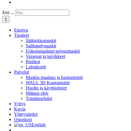
Etsi ...
Etusivu
Tuotteet
Jääkiekkomaskit
Salibandymaskit
Erikoismaalatut tarjousmaskit
Varaosat ja tarvikkeet
Ristikot
Lahjakortti
Palvelut
Maskin maalaus ja kustomointi
WALL 3D Kustomointi
Huolto ja käyttöohjeet
Mittaus ohje
Toimitusehdot
Yritys
Kuvia
Yhteystiedot
Ostoskori
English