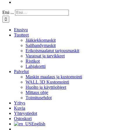
Etsi ...
Etusivu
Tuotteet
Jääkiekkomaskit
Salibandymaskit
Erikoismaalatut tarjousmaskit
Varaosat ja tarvikkeet
Ristikot
Lahjakortti
Palvelut
Maskin maalaus ja kustomointi
WALL 3D Kustomointi
Huolto ja käyttöohjeet
Mittaus ohje
Toimitusehdot
Yritys
Kuvia
Yhteystiedot
Ostoskori
English