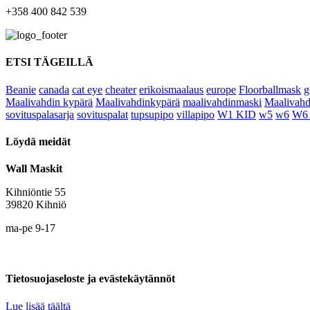
+358 400 842 539
ETSI TÄGEILLÄ
Beanie
canada
cat eye
cheater
erikoismaalaus
europe
Floorballmask
g
Maalivahdin kypärä
Maalivahdinkypärä
maalivahdinmaski
Maalivahd
sovituspalasarja
sovituspalat
tupsupipo
villapipo
W1 KID
w5
w6
W6
Löydä meidät
Wall Maskit
Kihniöntie 55
39820 Kihniö
ma-pe 9-17
Tietosuojaseloste ja evästekäytännöt
Lue lisää täältä