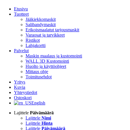
Etusivu
Tuotteet
Jääkiekkomaskit
Salibandymaskit
Erikoismaalatut tarjousmaskit
Varaosat ja tarvikkeet
Ristikot
Lahjakortti
Palvelut
Maskin maalaus ja kustomointi
WALL 3D Kustomointi
Huolto ja käyttöohjeet
Mittaus ohje
Toimitusehdot
Yritys
Kuvia
Yhteystiedot
Ostoskori
English
Lajittele
Päivämäärä
Lajittele
Nimi
Lajittele
Hinta
Lajittele
Päivämäärä