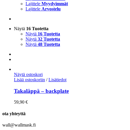
Lajittele
Myydyimmät
Lajittele
Arvostelu
Näytä
16 Tuotetta
Näytä
16 Tuotetta
Näytä
32 Tuotetta
Näytä
48 Tuotetta
Näytä ostoskori
Lisää ostoskoriin
/
Lisätiedot
Takaläppä – backplate
59,90
€
ota yhteyttä
wall@wallmask.fi