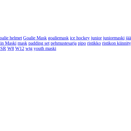
oalie helmet
Goalie Mask
goaliemask
ice hockey
junior
juniormaski
jä
in Maski
mask
padding set
pehmustesarja
pipo
ristikko
ristikon kiinnit
 SR
W8
W12
wtg
youth maski