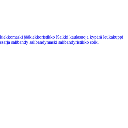
äkiekkomaski
jääkiekkoristikko
Kaikki
kaulasuoja
kypärä
leukakuppi
yssarja
salibandy
salibandymaski
salibandyristikko
solki