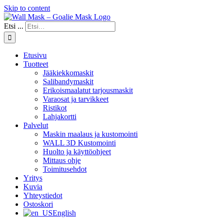
Skip to content
Etsi ...
Etusivu
Tuotteet
Jääkiekkomaskit
Salibandymaskit
Erikoismaalatut tarjousmaskit
Varaosat ja tarvikkeet
Ristikot
Lahjakortti
Palvelut
Maskin maalaus ja kustomointi
WALL 3D Kustomointi
Huolto ja käyttöohjeet
Mittaus ohje
Toimitusehdot
Yritys
Kuvia
Yhteystiedot
Ostoskori
English